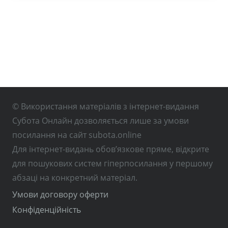
© Використання матеріалів з інтернет-видання
Субота Онлайн дозволяється лише за умови
посилання на сайт subota.online
Для інтернет-видань обов’язкове пряме, відкрите
для пошукових систем гіперпосилання у першому
абзаці на конкретний матеріал.
Умови договору оферти
Конфіденційність