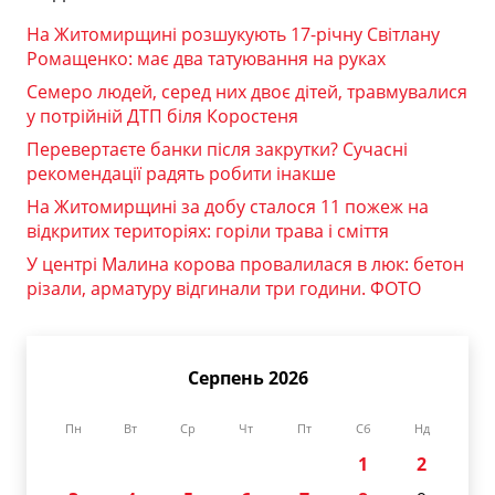
На Житомирщині розшукують 17-річну Світлану
Ромащенко: має два татуювання на руках
Семеро людей, серед них двоє дітей, травмувалися
у потрійній ДТП біля Коростеня
Перевертаєте банки після закрутки? Сучасні
рекомендації радять робити інакше
На Житомирщині за добу сталося 11 пожеж на
відкритих територіях: горіли трава і сміття
У центрі Малина корова провалилася в люк: бетон
різали, арматуру відгинали три години. ФОТО
Серпень 2026
Пн
Вт
Ср
Чт
Пт
Сб
Нд
1
2