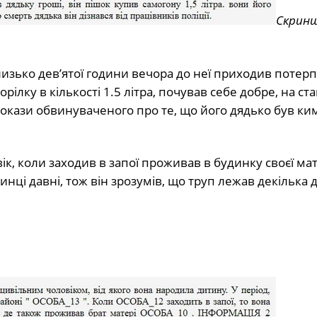
Скрин
лизько дев’ятої години вечора до неї приходив потерп
рілку в кількості 1.5 літра, почував себе добре, на ст
покази обвинуваченого про те, що його дядько був ки
, коли заходив в запої проживав в будинку своєї мате
инці давні, тож він зрозумів, що труп лежав декілька д