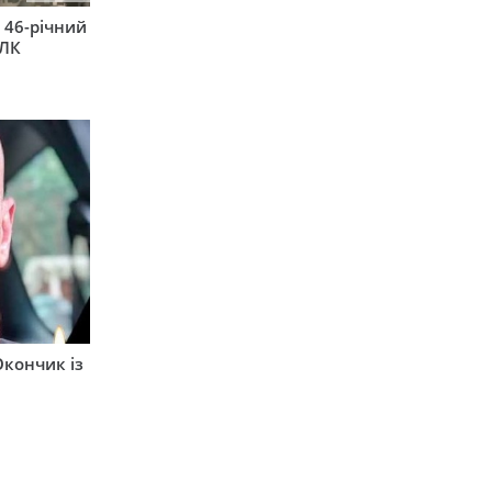
 46-річний
ВЛК
Окончик із