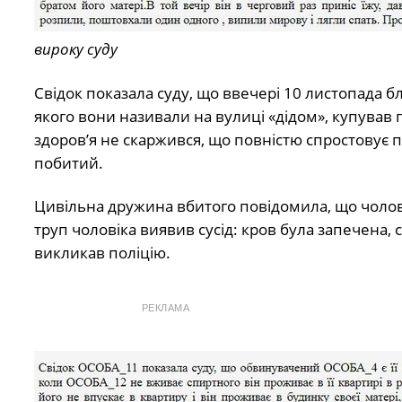
вироку суду
Свідок показала суду, що ввечері 10 листопада б
якого вони називали на вулиці «дідом», купував го
здоров’я не скаржився, що повністю спростовує 
побитий.
Цивільна дружина вбитого повідомила, що чоловік
труп чоловіка виявив сусід: кров була запечена, с
викликав поліцію.
РЕКЛАМА