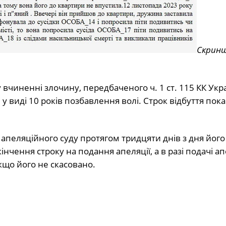
Скрин
вчиненні злочину, передбаченого ч. 1 ст. 115 КК Укр
 виді 10 років позбавлення волі. Строк відбуття пок
пеляційного суду протягом тридцяти днів з дня його
нчення строку на подання апеляції, а в разі подачі апе
кщо його не скасовано.