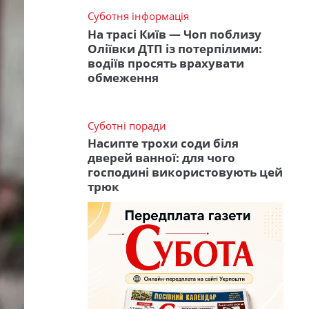
Суботня інформація
На трасі Київ — Чоп поблизу
Оліївки ДТП із потерпілими:
водіїв просять врахувати
обмеження
Суботні поради
Насипте трохи соди біля
дверей ванної: для чого
господині використовують цей
трюк