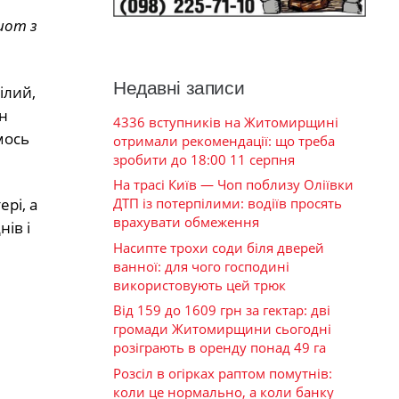
шот з
Недавні записи
ілий,
ан
4336 вступників на Житомирщині
мось
отримали рекомендації: що треба
зробити до 18:00 11 серпня
На трасі Київ — Чоп поблизу Оліївки
ДТП із потерпілими: водіїв просять
рі, а
врахувати обмеження
нів і
Насипте трохи соди біля дверей
ванної: для чого господині
використовують цей трюк
Від 159 до 1609 грн за гектар: дві
громади Житомирщини сьогодні
розіграють в оренду понад 49 га
Розсіл в огірках раптом помутнів:
коли це нормально, а коли банку