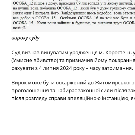
вироку суду
Суд визнав винуватим уродженця м. Коростень у 
(Умисне вбивство) та призначив йому покарання у
рахувати з 4 липня 2024 року – часу затримання.
Вирок може бути оскаржений до Житомирського а
проголошення та набирає законної сили після закі
після розгляду справи апеляційною інстанцією, я