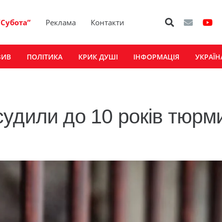
“Субота”
Реклама
Контакти
ЗИВ
ПОЛІТИКА
КРИК ДУШІ
ІНФОРМАЦІЯ
УКРАЇН
удили до 10 років тюрм