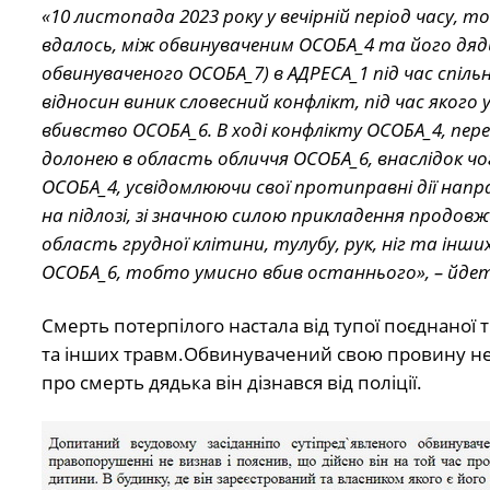
«10 листопада 2023 року у вечірній період часу, 
вдалось, між обвинуваченим ОСОБА_4 та його дяд
обвинуваченого ОСОБА_7) в АДРЕСА_1 під час спі
відносин виник словесний конфлікт, під час якого
вбивство ОСОБА_6. В ході конфлікту ОСОБА_4, пере
долонею в область обличчя ОСОБА_6, внаслідок чо
ОСОБА_4, усвідомлюючи свої протиправні дії напр
на підлозі, зі значною силою прикладення продов
область грудної клітини, тулубу, рук, ніг та ін
ОСОБА_6, тобто умисно вбив останнього», – йдеть
Смерть потерпілого настала від тупої поєднаної 
та інших травм.Обвинувачений свою провину не 
про смерть дядька він дізнався від поліції.