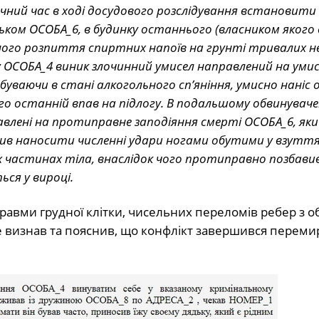
точний час в ході досудового розслідування встановити
ьком ОСОБА_6, в будинку останнього (власником якого
льного розпиття спиртних напоїв на грунті тривалих н
 у ОСОБА_4 виник злочинний умисел направлений на уми
буваючи в стані алкогольного сп’яніння, умисно наніс 
го останній впав на підлогу. В подальшому обвинувач
авлені на протиправне заподіяння смерті ОСОБА_6, як
жив наносити численні удари ногами обутими у взуття
ших частинах тіла, внаслідок чого протиправно позба
ся у вироці.
травми грудної клітки, чисельних переломів ребер з о
визнав та пояснив, що конфлікт завершився перемир