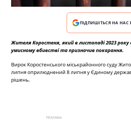
ПІДПИШІТЬСЯ НА НАС 
Жителя Коростеня, який в листопаді 2023 року д
умисному вбивстві та призначив покарання.
Вирок Коростенського міськрайонного суду Житом
липня оприлюднений 8 липня у Єдиному держав
рішень.
РЕКЛАМА