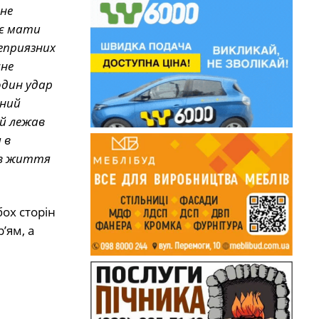
 не
 є мати
еприязних
сне
один удар
ений
ий лежав
 в
вив життя
бох сторін
’ям, а