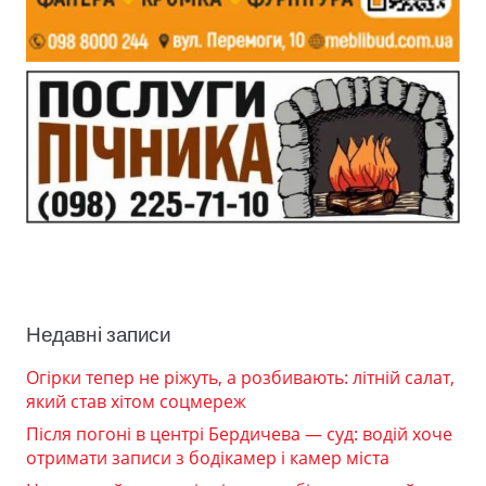
Недавні записи
Огірки тепер не ріжуть, а розбивають: літній салат,
який став хітом соцмереж
Після погоні в центрі Бердичева — суд: водій хоче
отримати записи з бодікамер і камер міста