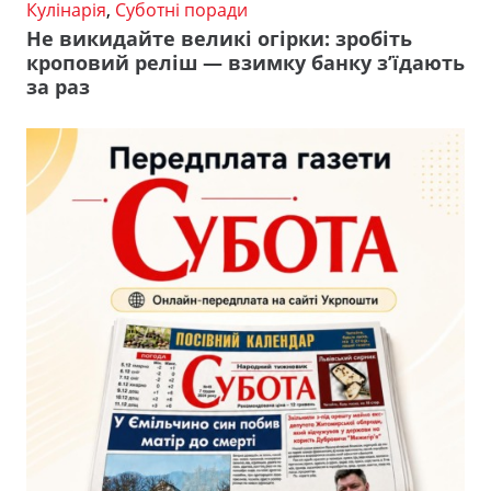
Кулінарія
,
Суботні поради
Не викидайте великі огірки: зробіть
кроповий реліш — взимку банку з’їдають
за раз