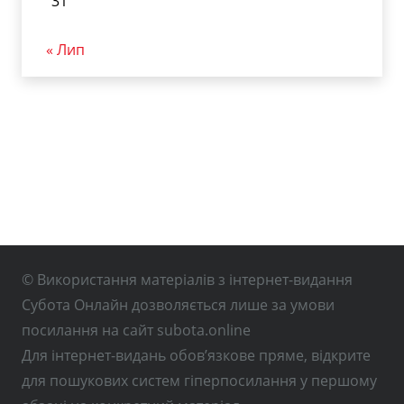
31
« Лип
© Використання матеріалів з інтернет-видання
Субота Онлайн дозволяється лише за умови
посилання на сайт subota.online
Для інтернет-видань обов’язкове пряме, відкрите
для пошукових систем гіперпосилання у першому