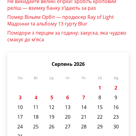
Не викидайте великі огірки: зробіть кроповий
реліш — взимку банку з’їдають за раз
Помер Вільям Орбіт — продюсер Ray of Light
Мадонни та альбому 13 гурту Blur
Помідори з перцем за годину: закуска, яка чудово
смакує до м’яса
Серпень 2026
Пн
Вт
Ср
Чт
Пт
Сб
Нд
1
2
3
4
5
6
7
8
9
10
11
12
13
14
15
16
17
18
19
20
21
22
23
24
25
26
27
28
29
30