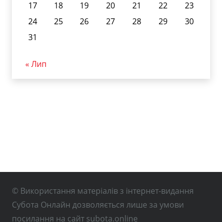
17
18
19
20
21
22
23
24
25
26
27
28
29
30
31
« Лип
© Використання матеріалів з інтернет-видання
Субота Онлайн дозволяється лише за умови
посилання на сайт subota.online