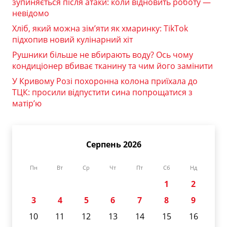
зупиняється після атаки: коли відновить роботу —
невідомо
Хліб, який можна зім’яти як хмаринку: TikTok
підхопив новий кулінарний хіт
Рушники більше не вбирають воду? Ось чому
кондиціонер вбиває тканину та чим його замінити
У Кривому Розі похоронна колона приїхала до
ТЦК: просили відпустити сина попрощатися з
матір’ю
Серпень 2026
Пн
Вт
Ср
Чт
Пт
Сб
Нд
1
2
3
4
5
6
7
8
9
10
11
12
13
14
15
16