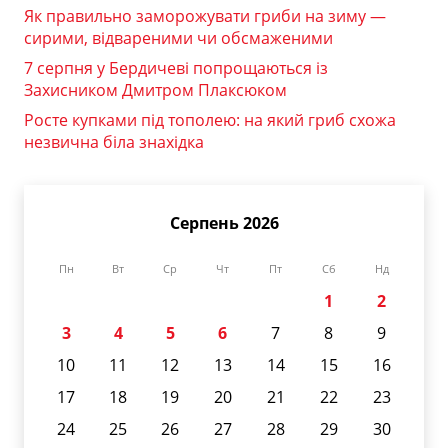
Як правильно заморожувати гриби на зиму —
сирими, відвареними чи обсмаженими
7 серпня у Бердичеві попрощаються із
Захисником Дмитром Плаксюком
Росте купками під тополею: на який гриб схожа
незвична біла знахідка
Серпень 2026
Пн
Вт
Ср
Чт
Пт
Сб
Нд
1
2
3
4
5
6
7
8
9
10
11
12
13
14
15
16
17
18
19
20
21
22
23
24
25
26
27
28
29
30