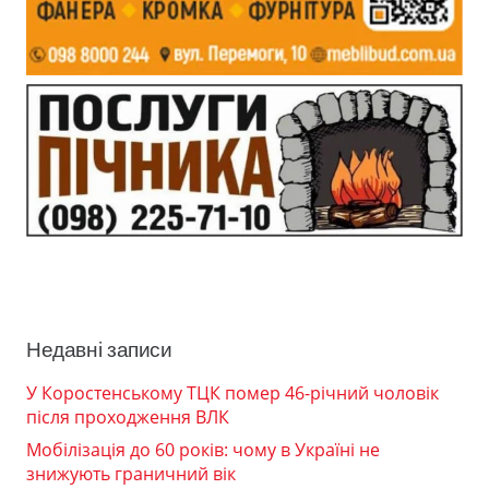
Недавні записи
У Коростенському ТЦК помер 46-річний чоловік
після проходження ВЛК
Мобілізація до 60 років: чому в Україні не
знижують граничний вік