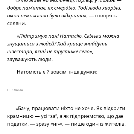
добре пам’ятає, як смерділо. Тоді люди хворіли,
вікна неможливо було відкрити»
, — говорять
селяни.
«Підтримую пані Наталію. Скільки можна
знущатися з людей? Хай краще знайдуть
інвестора, який не труїтиме село»
, —
зауважують люди.
Натомість є й зовсім
інші думки:
РЕКЛАМА
«Бачу, працювати ніхто не хоче. Як відкрити
крамницю — усі “за”, а як підприємство, що дає
податки, — зразу «ні»», — пише один із жителів.