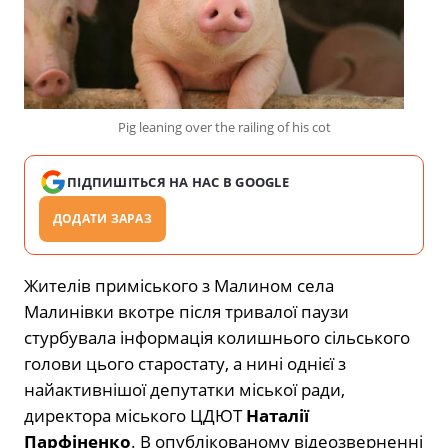
Pig leaning over the railing of his cot
ПІДПИШІТЬСЯ НА НАС В GOOGLE
ДОДАТИ ЗАРАЗ
Жителів приміського з Малином села
Малинівки вкотре після тривалої паузи
стурбувала інформація колишнього сільського
голови цього старостату, а нині однієї з
найактивнішої депутатки міської ради,
директора міського ЦДЮТ
Наталії
Парфіненко
. В опублікованому відеозверненні