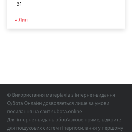
31
« Лип
© Використання матеріалів з інтернет-видання
Субота Онлайн дозволяється лише за умови
посилання на сайт subota.online
Для інтернет-видань обов’язкове пряме, відкрите
для пошукових систем гіперпосилання у першому