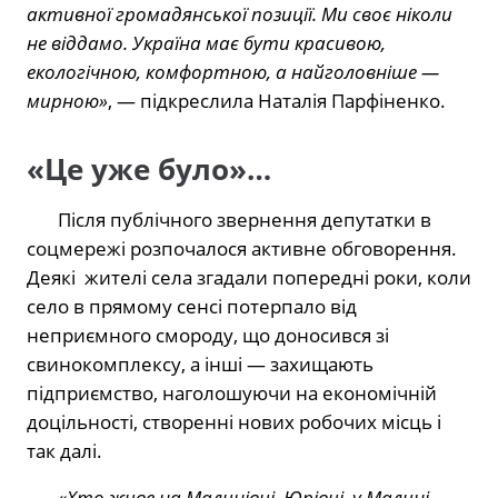
активної громадянської позиції. Ми своє ніколи
не віддамо. Україна має бути красивою,
екологічною, комфортною, а найголовніше —
мирною»
, — підкреслила Наталія Парфіненко.
«Це уже було»…
Після публічного звернення депутатки в
соцмережі розпочалося активне обговорення.
Деякі
жителі села згадали попередні роки, коли
село в прямому сенсі потерпало від
неприємного смороду, що доносився зі
свинокомплексу, а інші — захищають
підприємство, наголошуючи на економічній
доцільності, створенні нових робочих місць і
так далі.
«Хто живе на Малинівці, Юрівці, у Малині —