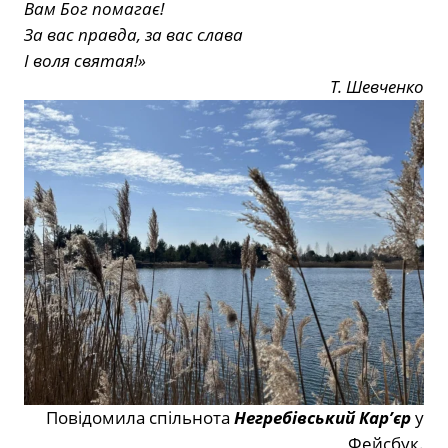
Вам Бог помагає!
За вас правда, за вас слава
І воля святая!»
Т. Шевченко
Повідомила спільнота
Негребівський Кар’єр
у
Фейсбук.