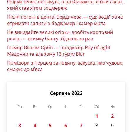
Огірки тепер не ріжуть, а розбивають: літній салат,
який став хітом соцмереж
Після погоні в центрі Бердичева — суд: водій хоче
отримати записи з бодікамер і камер міста
Не викидайте великі огірки: зробіть кроповий
реліш — взимку банку з’їдають за раз
Помер Вільям Орбіт — продюсер Ray of Light
Мадонни та альбому 13 гурту Blur
Помідори з перцем за годину: закуска, яка чудово
смакує до м’яса
Серпень 2026
Пн
Вт
Ср
Чт
Пт
Сб
Нд
1
2
3
4
5
6
7
8
9