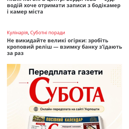
водій хоче отримати записи з бодікамер
і камер міста
Кулінарія
,
Суботні поради
Не викидайте великі огірки: зробіть
кроповий реліш — взимку банку з’їдають
за раз