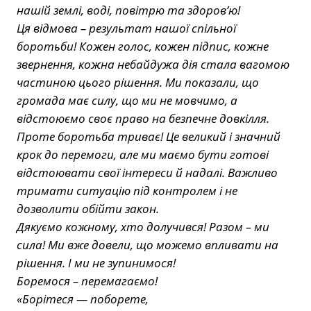
нашій землі, воді, повітрю та здоров’ю!
Ця відмова – результат нашої спільної
боротьби! Кожен голос, кожен підпис, кожне
звернення, кожна небайдужа дія стала вагомою
частиною цього рішення. Ми показали, що
громада має силу, що ми не мовчимо, а
відстоюємо своє право на безпечне довкілля.
Проте боротьба триває! Це великий і значний
крок до перемоги, але ми маємо бути готові
відстоювати свої інтереси й надалі. Важливо
тримати ситуацію під контролем і не
дозволити обійти закон.
Дякуємо кожному, хто долучився! Разом – ми
сила! Ми вже довели, що можемо впливати на
рішення. І ми не зупинимося!
Боремося – перемагаємо!
«Борітеся — поборете,