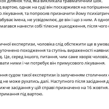
ькох ділянок тіла, яка викликала травматичний шок.
вартою, однак на суді він поскаржився на погіршення
о лікування, та попросив призначити йому психіатри
буває імена, не усвідомлює, де він і що з ним. А одно
агався нанести собі тілесне ушкодження, після чого
ичної експертизи, чоловіка слід обстежити ще в умов
е уточнено походження та ступінь вираженості наявни
 Це, серед іншого, питання, чим саме хворіє чоловік
рувати ними і чи потребує він примусового лікування.
я судом такої експертизи із залученням столичних ф
яд не може рухатись далі. Наступного після засідання 
жче засідання у цій справі призначено на 16 жовтня.
тримання під вартою.