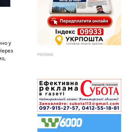
ено у
 Через
РЕКЛАМА
мо,