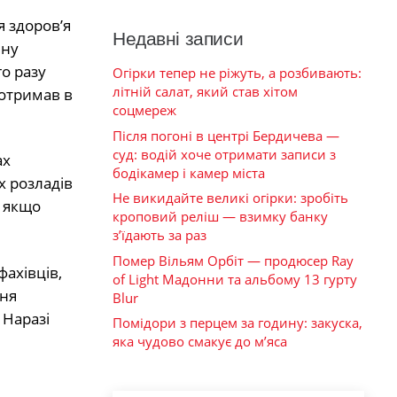
 здоров’я
Недавні записи
чну
го разу
Огірки тепер не ріжуть, а розбивають:
літній салат, який став хітом
 отримав в
соцмереж
Після погоні в центрі Бердичева —
суд: водій хоче отримати записи з
ах
бодікамер і камер міста
х розладів
Не викидайте великі огірки: зробіть
, якщо
кроповий реліш — взимку банку
з’їдають за раз
Помер Вільям Орбіт — продюсер Ray
ахівців,
of Light Мадонни та альбому 13 гурту
дня
Blur
 Наразі
Помідори з перцем за годину: закуска,
яка чудово смакує до м’яса