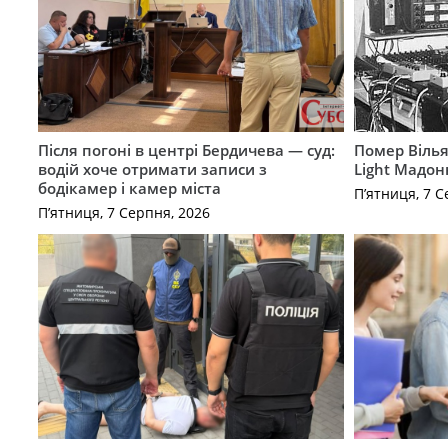
Після погоні в центрі Бердичева — суд:
Помер Вілья
водій хоче отримати записи з
Light Мадон
бодікамер і камер міста
П’ятниця, 7 С
П’ятниця, 7 Серпня, 2026