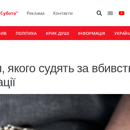
“Субота”
Реклама
Контакти
ЗИВ
ПОЛІТИКА
КРИК ДУШІ
ІНФОРМАЦІЯ
УКРАЇН
 якого судять за вбивст
ції