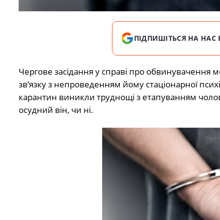
ПІДПИШІТЬСЯ НА НАС 
Чергове засідання у справі про обвинувачення 
зв’язку з непроведенням йому стаціонарної психі
карантин виникли труднощі з етапуванням чолові
осудний він, чи ні.