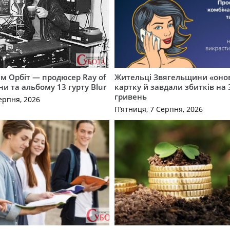
м Орбіт — продюсер Ray of
Жительці Звягельщини «оно
ни та альбому 13 гурту Blur
картку й завдали збитків на 
гривень
ерпня, 2026
П’ятниця, 7 Серпня, 2026