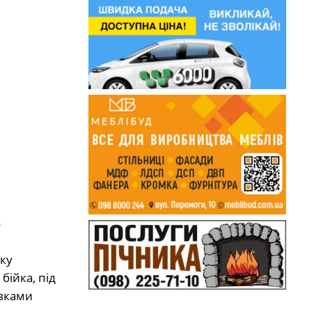
о
нку
ійка, під
овками