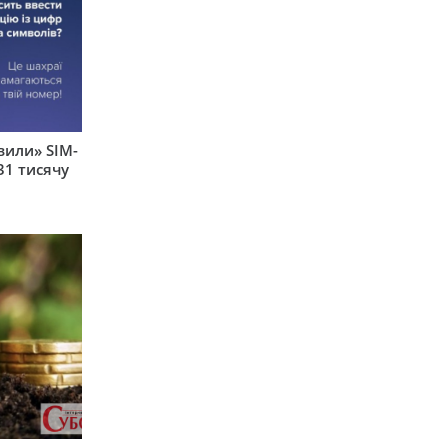
вили» SIM-
31 тисячу