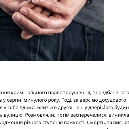
коєння кримінального правопорушення, передбаченог
е у серпні минулого року. Тоді, за версією досудового
у себе вдома. Близько другої ночі у двері його буди
 вулицю. Розмовляли, потім засперечалися, виникла б
ушкодження різного ступеню важкості. Смерть, за висн