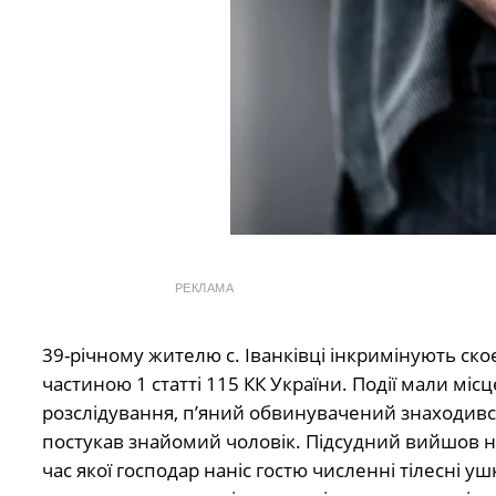
РЕКЛАМА
39-річному жителю с. Іванківці інкримінують с
частиною 1 статті 115 КК України. Події мали місц
розслідування, п’яний обвинувачений знаходився 
постукав знайомий чоловік. Підсудний вийшов на
час якої господар наніс гостю численні тілесні 