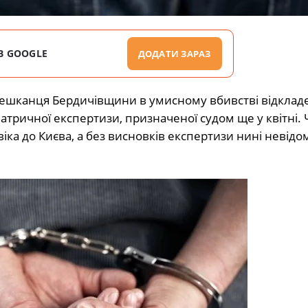
В GOOGLE
ДОДАТИ ЗАРАЗ
мешканця Бердичівщини в умисному вбивстві відклад
атричної експертизи, призначеної судом ще у квітні.
ка до Києва, а без висновків експертизи нині невідо