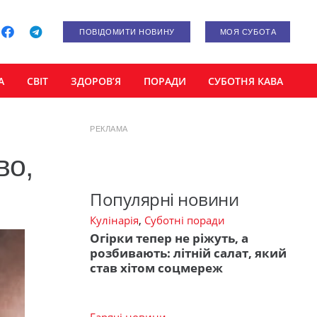
ПОВІДОМИТИ НОВИНУ
МОЯ СУБОТА
А
СВІТ
ЗДОРОВ’Я
ПОРАДИ
СУБОТНЯ КАВА
РЕКЛАМА
во,
Популярні новини
Кулінарія
,
Суботні поради
Огірки тепер не ріжуть, а
розбивають: літній салат, який
став хітом соцмереж