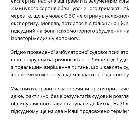
експертиз, настала від травми із залученням кіл
З минулого серпня обвинуваченого тримають під 
через те, що в умовах СІЗО не отримує належног
експертизу. Мовляв, потерпає від галюцинацій, за
підсудний на фоні психомоторного збудження нам
ізоляторі медичну допомогу.
Згідно проведеної амбулаторної судової психіатр
стаціонару психіатричної лікарні. Лише тоді буд
з подальшим вирішення питань, що цікавлять суд.
хворіє, чи може він усвідомлювати свої дії та ке
Учасники справи не заперечили проти призначенн
адже, фактично, без її результатів судовий розгл
обвинуваченого таки етапували до Києва. Найбли
підсудному ще на два місяці продовжено термін 