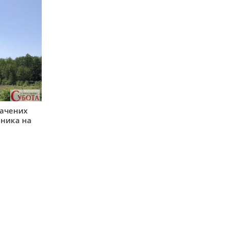
начених
зника на