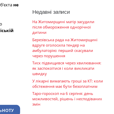
б’єкта
не
Недавні записи
На Житомирщині матір засудили
о
після обмороження однорічної
іській
дитини
Березівська рада на Житомирщині
вдруге оголосила тендер на
амбулаторію: перший скасували
через порушення
Тиск підвищився через хвилювання:
як заспокоїтися і коли викликати
швидку
У лікарні вимагають гроші за КТ: коли
обстеження має бути безоплатним
Таро-гороскоп на 6 серпня: день
можливостей, рішень і несподіваних
змін
ЬНОТУ