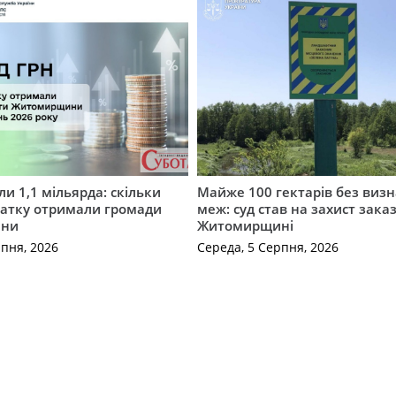
и 1,1 мільярда: скільки
Майже 100 гектарів без виз
датку отримали громади
меж: суд став на захист зака
ини
Житомирщині
рпня, 2026
Середа, 5 Серпня, 2026