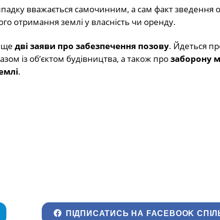
падку вважається самочинним, а сам факт зведення о
го отримання землі у власність чи оренду.
у ще
дві заяви про забезпечення позову
. Йдеться пр
зом із об’єктом будівництва, а також про
заборону м
емлі
.
ПІДПИСАТИСЬ НА FACEBOOK СПІЛ