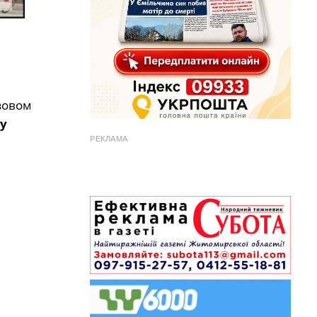
зовом
у
РЕКЛАМА