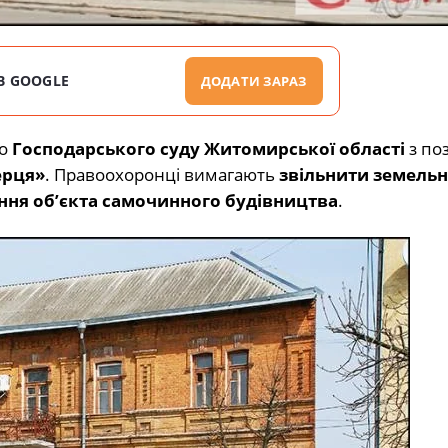
В GOOGLE
ДОДАТИ ЗАРАЗ
до
Господарського суду Житомирської області
з по
ерця»
. Правоохоронці вимагають
звільнити земельн
ння об’єкта самочинного будівництва
.