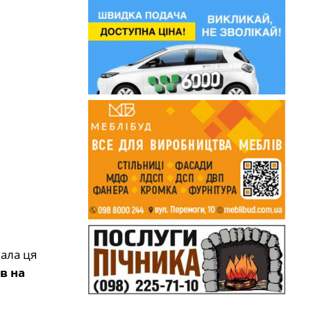
кала ця
в на