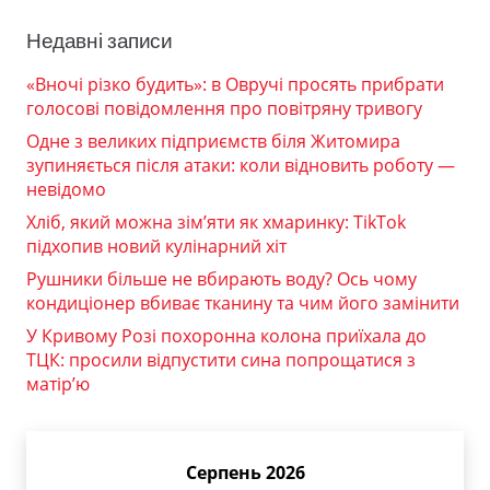
Недавні записи
«Вночі різко будить»: в Овручі просять прибрати
голосові повідомлення про повітряну тривогу
Одне з великих підприємств біля Житомира
зупиняється після атаки: коли відновить роботу —
невідомо
Хліб, який можна зім’яти як хмаринку: TikTok
підхопив новий кулінарний хіт
Рушники більше не вбирають воду? Ось чому
кондиціонер вбиває тканину та чим його замінити
У Кривому Розі похоронна колона приїхала до
ТЦК: просили відпустити сина попрощатися з
матір’ю
Серпень 2026