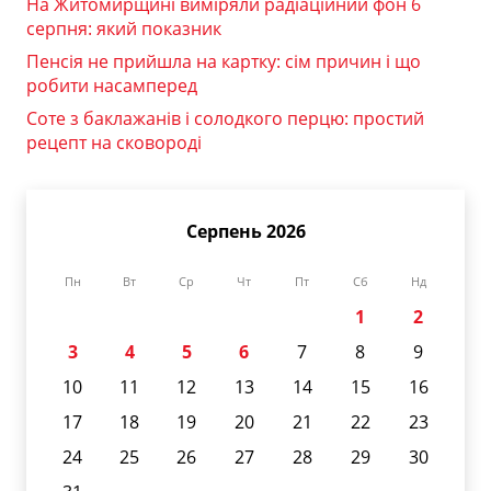
На Житомирщині виміряли радіаційний фон 6
серпня: який показник
Пенсія не прийшла на картку: сім причин і що
робити насамперед
Соте з баклажанів і солодкого перцю: простий
рецепт на сковороді
Серпень 2026
Пн
Вт
Ср
Чт
Пт
Сб
Нд
1
2
3
4
5
6
7
8
9
10
11
12
13
14
15
16
17
18
19
20
21
22
23
24
25
26
27
28
29
30