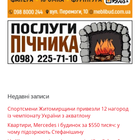
Недавні записи
Спортсмени Житомирщини привезли 12 нагород
із чемпіонату України з акватлону
Квартири, Mercedes і будинок за $550 тисяч: у
чому підозрюють Стефанішину