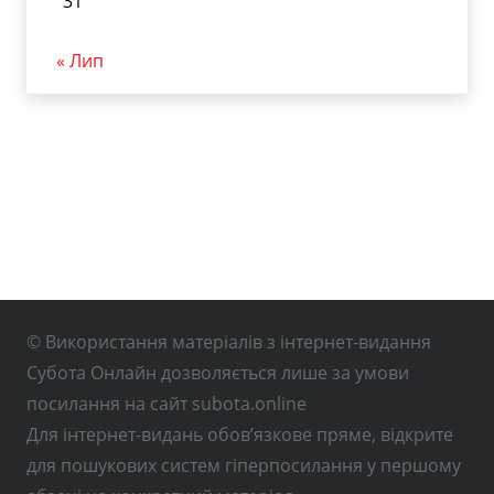
31
« Лип
© Використання матеріалів з інтернет-видання
Субота Онлайн дозволяється лише за умови
посилання на сайт subota.online
Для інтернет-видань обов’язкове пряме, відкрите
для пошукових систем гіперпосилання у першому