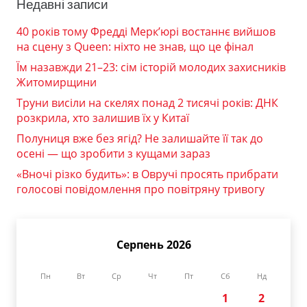
Недавні записи
40 років тому Фредді Мерк’юрі востаннє вийшов
на сцену з Queen: ніхто не знав, що це фінал
Їм назавжди 21–23: сім історій молодих захисників
Житомирщини
Труни висіли на скелях понад 2 тисячі років: ДНК
розкрила, хто залишив їх у Китаї
Полуниця вже без ягід? Не залишайте її так до
осені — що зробити з кущами зараз
«Вночі різко будить»: в Овручі просять прибрати
голосові повідомлення про повітряну тривогу
Серпень 2026
Пн
Вт
Ср
Чт
Пт
Сб
Нд
1
2