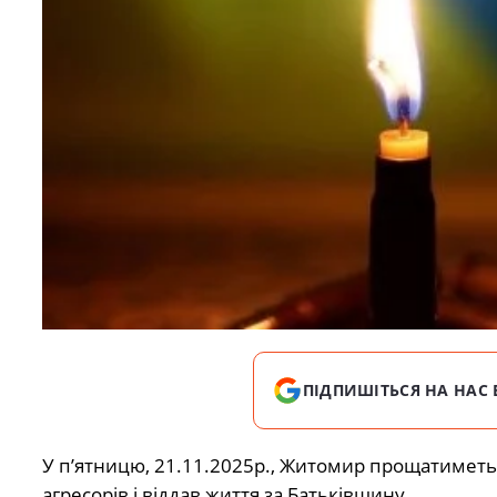
ПІДПИШІТЬСЯ НА НАС 
У п’ятницю, 21.11.2025р., Житомир прощатиметься
агресорів і віддав життя за Батьківщину…