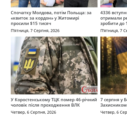
Спочатку Молдова, потім Польща: за
4336 вступ
«квиток за кордон» у Житомирі
отримали ре
просили $15 тисяч
зробити до 
П’ятниця, 7 Серпня, 2026
П’ятниця, 7 С
У Коростенському ТЦК помер 46-річний
7 серпня у 
чоловік після проходження ВЛК
Захисником
Четвер, 6 Серпня, 2026
Четвер, 6 Се