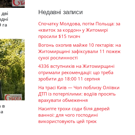
Недавні записи
 дві
одні
Спочатку Молдова, потім Польща: за
9 га
«квиток за кордон» у Житомирі
просили $15 тисяч
Вогонь охопив майже 10 гектарів: на
Житомирщині зафіксували 11 пожеж
сухої рослинності
4336 вступників на Житомирщині
отримали рекомендації: що треба
зробити до 18:00 11 серпня
На трасі Київ — Чоп поблизу Оліївки
ДТП із потерпілими: водіїв просять
врахувати обмеження
 в
Насипте трохи соди біля дверей
на
ванної: для чого господині
використовують цей трюк