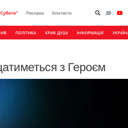
“Субота”
Реклама
Контакти
ЗИВ
ПОЛІТИКА
КРИК ДУШІ
ІНФОРМАЦІЯ
УКРАЇН
атиметься з Героєм