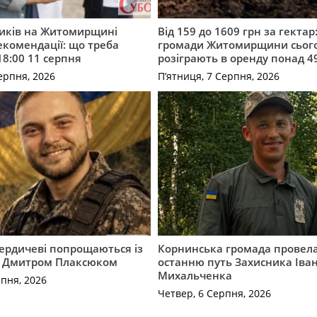
ників на Житомирщині
Від 159 до 1609 грн за гектар:
комендації: що треба
громади Житомирщини сьог
18:00 11 серпня
розіграють в оренду понад 4
ерпня, 2026
П’ятниця, 7 Серпня, 2026
Бердичеві попрощаються із
Корнинська громада провела
 Дмитром Плаксюком
останню путь Захисника Іва
Михальченка
рпня, 2026
Четвер, 6 Серпня, 2026