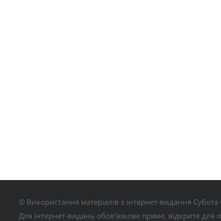
© Використання матеріалів з інтернет-видання Субота 
Для інтернет-видань обов’язкове пряме, відкрите для 