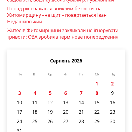
Понад рік вважався зниклим безвісти: на
Житомирщину «на щиті» повертається Іван
Недашківський
Жителів Житомирщини закликали не ігнорувати
тривоги: ОВА зробила термінове попередження
Серпень 2026
Пн
Вт
Ср
Чт
Пт
Сб
Нд
1
2
3
4
5
6
7
8
9
10
11
12
13
14
15
16
17
18
19
20
21
22
23
24
25
26
27
28
29
30
31