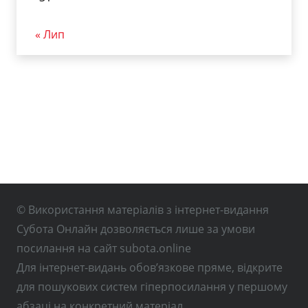
« Лип
© Використання матеріалів з інтернет-видання
Субота Онлайн дозволяється лише за умови
посилання на сайт subota.online
Для інтернет-видань обов’язкове пряме, відкрите
для пошукових систем гіперпосилання у першому
абзаці на конкретний матеріал.