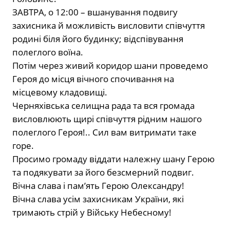
ЗАВТРА, о 12:00 – вшанування подвигу
захисника й можливість висловити співчуття
родині біля його будинку; відспівування
полеглого воїна.
Потім через живий коридор шани проведемо
Героя до місця вічного спочивання на
місцевому кладовищі.
Черняхівська селищна рада та вся громада
висловлюють щирі співчуття рідним нашого
полеглого Героя!.. Сил вам витримати таке
горе.
Просимо громаду віддати належну шану Герою
та подякувати за його безсмерний подвиг.
Вічна слава і памʼять Герою Олександру!
Вічна слава усім захисникам України, які
тримають стрій у Війську Небесному!