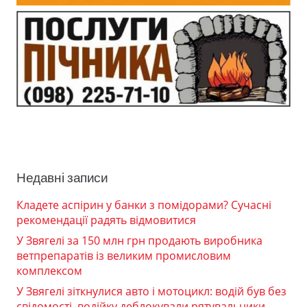
Недавні записи
Кладете аспірин у банки з помідорами? Сучасні
рекомендації радять відмовитися
У Звягелі за 150 млн грн продають виробника
ветпрепаратів із великим промисловим
комплексом
У Звягелі зіткнулися авто і мотоцикл: водій був без
свідомості, водійку деблокували рятувальники