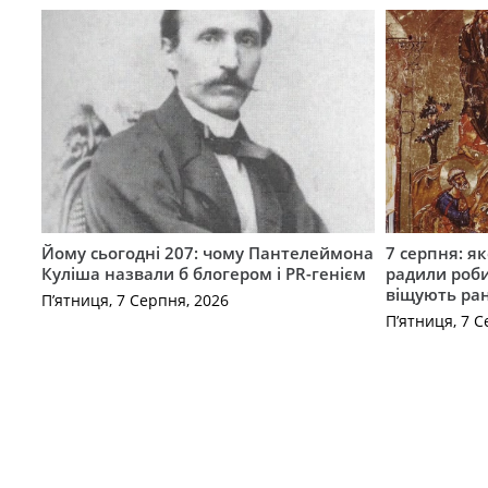
Йому сьогодні 207: чому Пантелеймона
7 серпня: як
Куліша назвали б блогером і PR-генієм
радили роби
віщують ра
П’ятниця, 7 Серпня, 2026
П’ятниця, 7 С