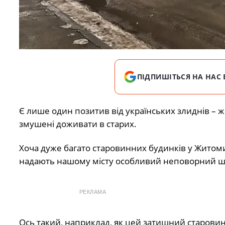
ПІДПИШІТЬСЯ НА НАС 
Є лише один позитив від українських злиднів – 
змушені доживати в старих.
Хоча дуже багато старовинних будинків у Житом
надають нашому місту особливий неповорний ш
РЕКЛАМА
Ось такий, наприклад, як цей затишний старовин