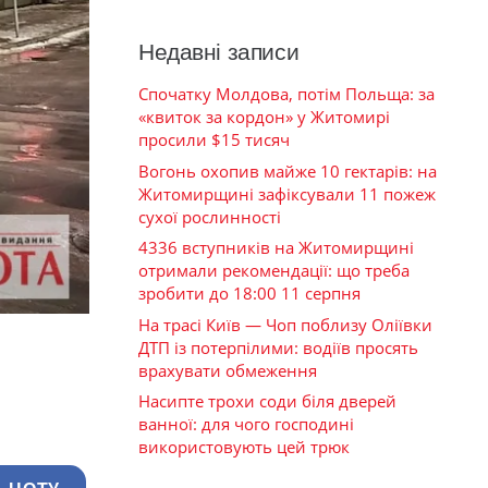
Недавні записи
Спочатку Молдова, потім Польща: за
«квиток за кордон» у Житомирі
просили $15 тисяч
Вогонь охопив майже 10 гектарів: на
Житомирщині зафіксували 11 пожеж
сухої рослинності
4336 вступників на Житомирщині
отримали рекомендації: що треба
зробити до 18:00 11 серпня
На трасі Київ — Чоп поблизу Оліївки
ДТП із потерпілими: водіїв просять
врахувати обмеження
Насипте трохи соди біля дверей
ванної: для чого господині
використовують цей трюк