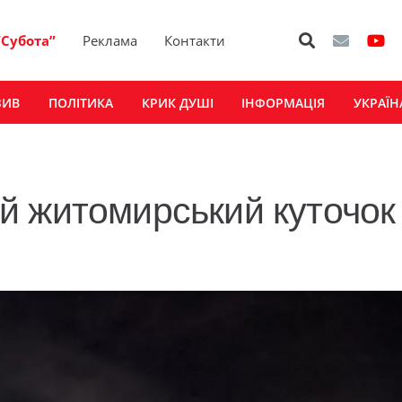
“Субота”
Реклама
Контакти
ЗИВ
ПОЛІТИКА
КРИК ДУШІ
ІНФОРМАЦІЯ
УКРАЇН
й житомирський куточок