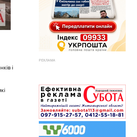
РЕКЛАМА
ків і
кі