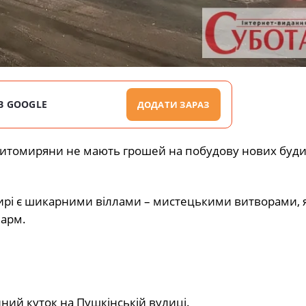
В GOOGLE
ДОДАТИ ЗАРАЗ
житомиряни не мають грошей на побудову нових будин
ирі є шикарними віллами – мистецькими витворами, я
арм.
ний куток на Пушкінській вулиці.