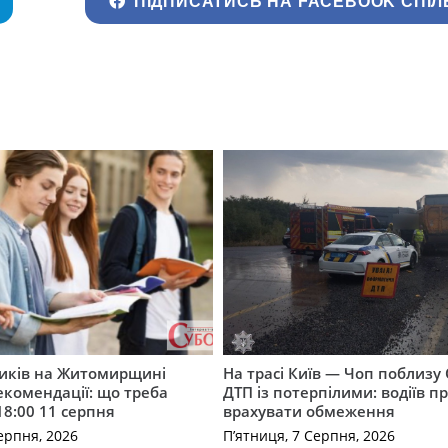
ПІДПИСАТИСЬ НА FACEBOOK СПІЛ
ників на Житомирщині
На трасі Київ — Чоп поблизу 
комендації: що треба
ДТП із потерпілими: водіїв п
18:00 11 серпня
врахувати обмеження
ерпня, 2026
П’ятниця, 7 Серпня, 2026