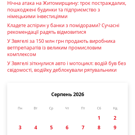
Нічна атака на Житомирщину: троє постраждалих,
пошкоджені будинки та підприємство з
німецькими інвестиціями
Кладете аспірин у банки з помідорами? Сучасні
рекомендації радять відмовитися
У Звягелі за 150 млн грн продають виробника
ветпрепаратів із великим промисловим
комплексом
У Звягелі зіткнулися авто і мотоцикл: водій був без
свідомості, водійку деблокували рятувальники
Серпень 2026
Пн
Вт
Ср
Чт
Пт
Сб
Нд
1
2
3
4
5
6
7
8
9