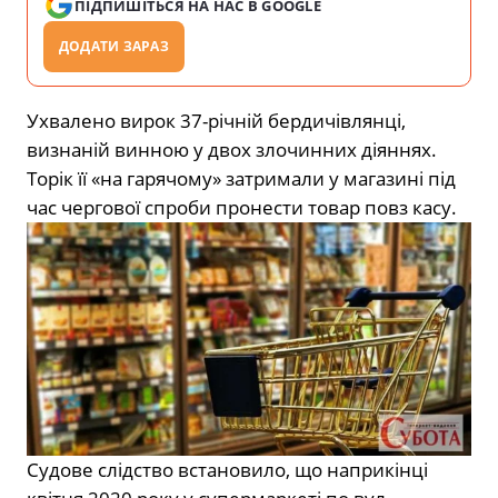
ПІДПИШІТЬСЯ НА НАС В GOOGLE
ДОДАТИ ЗАРАЗ
Ухвалено вирок 37-річній бердичівлянці,
визнаній винною у двох злочинних діяннях.
Торік її «на гарячому» затримали у магазині під
час чергової спроби пронести товар повз касу.
Судове слідство встановило, що наприкінці