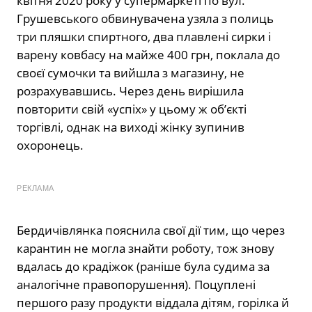
квітня 2020 року у супермаркеті по вул.
Грушевського обвинувачена узяла з полиць
три пляшки спиртного, два плавлені сирки і
варену ковбасу на майже 400 грн, поклала до
своєї сумочки та вийшла з магазину, не
розрахувавшись. Через день вирішила
повторити свій «успіх» у цьому ж об’єкті
торгівлі, однак на виході жінку зупинив
охоронець.
РЕКЛАМА
Бердичівлянка пояснила свої дії тим, що через
карантин не могла знайти роботу, тож знову
вдалась до крадіжок (раніше була судима за
аналогічне правопорушення). Поцуплені
першого разу продукти віддала дітям, горілка й