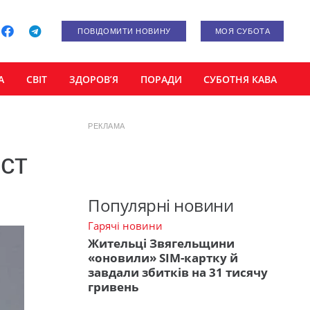
ПОВІДОМИТИ НОВИНУ
МОЯ СУБОТА
А
СВІТ
ЗДОРОВ’Я
ПОРАДИ
СУБОТНЯ КАВА
РЕКЛАМА
юст
Популярні новини
Гарячі новини
Жительці Звягельщини
«оновили» SIM-картку й
завдали збитків на 31 тисячу
гривень