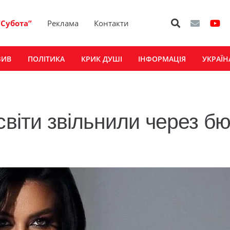
“Субота”
Реклама
Контакти
ЗИВ
ПОЛІТИКА
КРИК ДУШІ
ІНФОРМАЦІЯ
УКРАЇН
світи звільнили через б