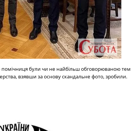
ого помічниця були чи не найбільш обговорюваною те
терства, взявши за основу скандальне фото, зробили.