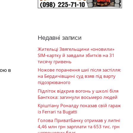
Недавні записи
Жительці Звягельщини «оновили»
SIM-картку й завдали збитків на 31
тисячу гривень
мою в
Ножове поранення шиї після застілля:
на Бердичівщині суд взяв під варту
підозрюваного
Підліток відкрив вогонь у школі біля
Бангкока: загинули восьмеро людей
Кріштіану Роналду показав свій гараж
із Ferrari та Bugatti
Голова ПриватБанку отримав у липні
4,46 млн грн зарплати та 653 тис. грн
негрошових благ