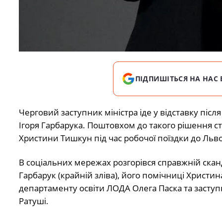
ПІДПИШІТЬСЯ НА НАС 
Черговий заступник міністра іде у відставку після
Ігоря Гарбарука. Поштовхом до такого рішення с
Христини Тишкун під час робочої поїздки до Льв
В соціальних мережах розгорівся справжній сканда
Гарбарук (крайній зліва), його помічниці Христи
департаменту освіти ЛОДА Олега Паска та заступн
Ратуші.