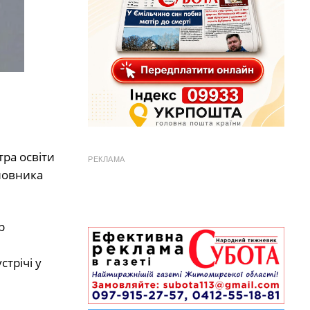
тра освіти
РЕКЛАМА
новника
р
трічі у