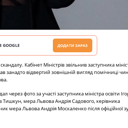
В GOOGLE
ДОДАТИ ЗАРАЗ
 скандалу. Кабінет Міністрів звільнив заступника мініс
тав занадто відвертий зовнішній вигляд помічниці чи
ова.
л через фото за участі заступника міністра освіти Іго
на Тишкун, мера Львова Андрія Садового, керівника
ик мера Львова Андрія Москаленко після офіційної зус