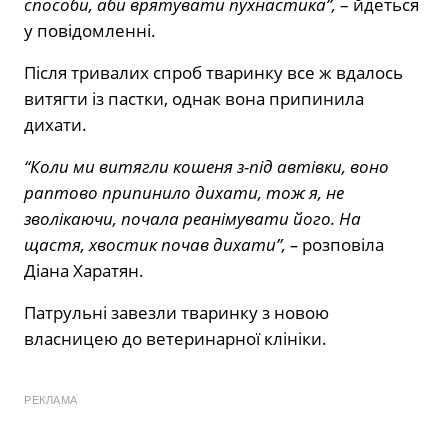
способи, аби врятувати пухнастика”,
– йдеться
у повідомленні.
Після тривалих спроб тваринку все ж вдалось
витягти із пастки, однак вона припинила
дихати.
“Коли ми витягли кошеня з-під автівки, воно
раптово припинило дихати, тож я, не
зволікаючи, почала реанімувати його. На
щастя, хвостик почав дихати”, –
розповіла
Діана Харатян.
Патрульні завезли тваринку з новою
власницею до ветеринарної клініки.
РЕКЛАМА