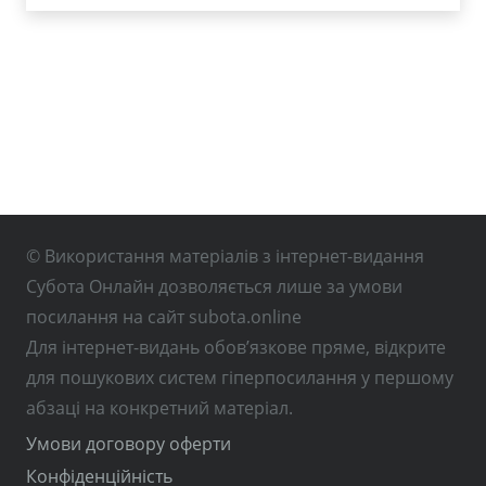
© Використання матеріалів з інтернет-видання
Субота Онлайн дозволяється лише за умови
посилання на сайт subota.online
Для інтернет-видань обов’язкове пряме, відкрите
для пошукових систем гіперпосилання у першому
абзаці на конкретний матеріал.
Умови договору оферти
Конфіденційність