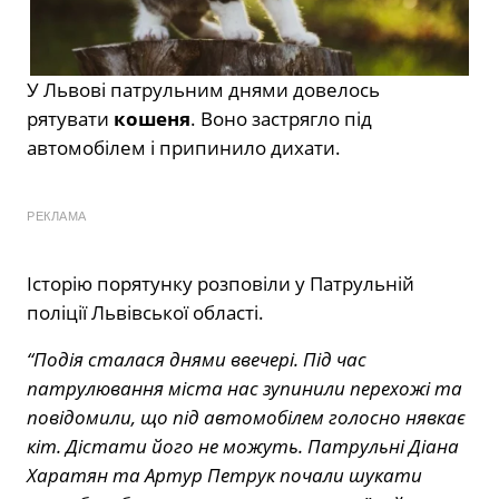
У Львові патрульним днями довелось
рятувати
кошеня
. Воно застрягло під
автомобілем і припинило дихати.
РЕКЛАМА
Історію порятунку розповіли у Патрульній
поліції Львівської області.
“Подія сталася днями ввечері. Під час
патрулювання міста нас зупинили перехожі та
повідомили, що під автомобілем голосно нявкає
кіт. Дістати його не можуть. Патрульні Діана
Харатян та Артур Петрук почали шукати