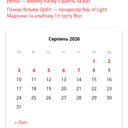
реліш — взимку банку з’їдають за раз
Помер Вільям Орбіт — продюсер Ray of Light
Мадонни та альбому 13 гурту Blur
Серпень 2026
Пн
Вт
Ср
Чт
Пт
Сб
Нд
1
2
3
4
5
6
7
8
9
10
11
12
13
14
15
16
17
18
19
20
21
22
23
24
25
26
27
28
29
30
31
« Лип