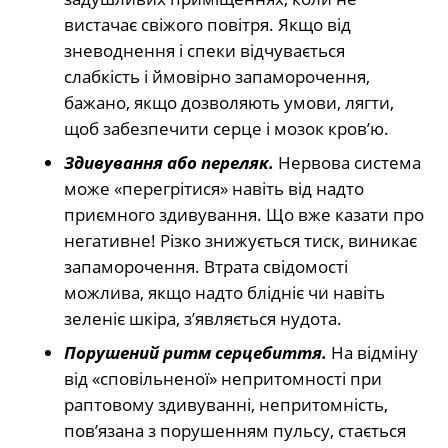
вистачає свіжого повітря. Якщо від
зневоднення і спеки відчувається
слабкість і ймовірно запаморочення,
бажано, якщо дозволяють умови, лягти,
щоб забезпечити серце і мозок кров’ю.
Здивування або переляк.
Нервова система
може «перегрітися» навіть від надто
приємного здивування. Що вже казати про
негативне! Різко знижується тиск, виникає
запаморочення. Втрата свідомості
можлива, якщо надто блідніє чи навіть
зеленіє шкіра, з’являється нудота.
Порушений ритм серцебиття.
На відміну
від «сповільненої» непритомності при
раптовому здивуванні, непритомність,
пов’язана з порушенням пульсу, стається