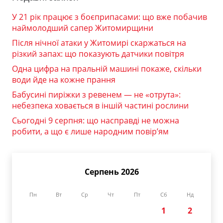
У 21 рік працює з боєприпасами: що вже побачив
наймолодший сапер Житомирщини
Після нічної атаки у Житомирі скаржаться на
різкий запах: що показують датчики повітря
Одна цифра на пральній машині покаже, скільки
води йде на кожне прання
Бабусині пиріжки з ревенем — не «отрута»:
небезпека ховається в іншій частині рослини
Сьогодні 9 серпня: що насправді не можна
робити, а що є лише народним повір’ям
Серпень 2026
Пн
Вт
Ср
Чт
Пт
Сб
Нд
1
2