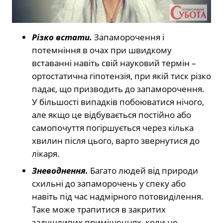
Різко встати.
Запаморочення і
потемніння в очах при швидкому
вставанні навіть свій науковий термін –
ортостатична гіпотензія, при якій тиск різко
падає, що призводить до запаморочення.
У більшості випадків побоюватися нічого,
але якщо це відбувається постійно або
самопочуття погіршується через кілька
хвилин після цього, варто звернутися до
лікаря.
Зневоднення.
Багато людей від природи
схильні до запаморочень у спеку або
навіть під час надмірного потовиділення.
Таке може трапитися в закритих
задушливих приміщеннях, коли не