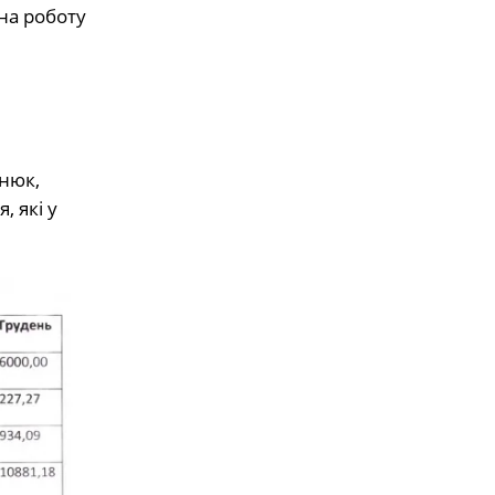
на роботу
нюк,
 які у