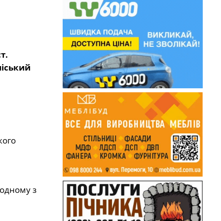
т.
міський
кого
 одному з