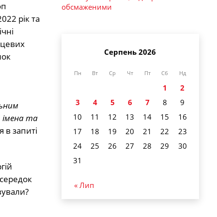
оп
обсмаженими
022 рік та
ічні
сцевих
Серпень 2026
нок
Пн
Вт
Ср
Чт
Пт
Сб
Нд
1
2
3
4
5
6
7
8
9
льним
10
11
12
13
14
15
16
, імена та
 в запиті
17
18
19
20
21
22
23
24
25
26
27
28
29
30
31
гій
осередок
« Лип
вували?