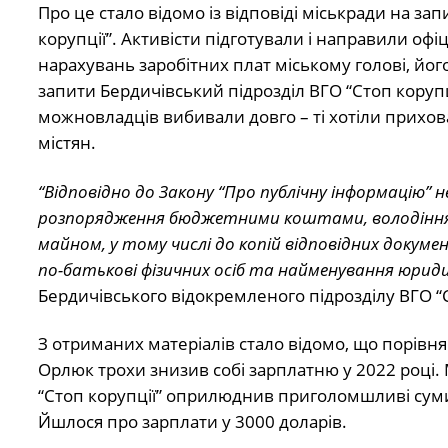
Про це стало відомо із відповіді міськради на за
корупції”. Активісти підготували і направили офі
нарахувань заробітних плат міському голові, його
запити Бердичівський підрозділ ВГО “Стоп корупці
можновладців вибивали довго – ті хотіли приховат
містян.
“Відповідно до Закону “Про публічну інформацію”
розпорядження бюджетними коштами, володіння,
майном, у тому числі до копій відповідних докум
по-батькові фізичних осіб та найменування юриди
Бердичівського відокремленого підрозділу ВГО “С
З отриманих матеріалів стало відомо, що порівн
Орлюк трохи знизив собі зарплатню у 2022 році.
“Стоп корупції” оприлюднив приголомшливі суми 
Йшлося про зарплати у 3000 доларів.