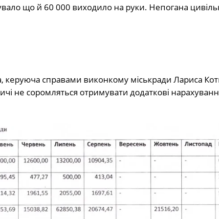
увало що й 60 000 виходило на руки. Непогана цивіль
ка, керуюча справами виконкому міськради Лариса Кот
ичі не соромляться отримувати додаткові нарахування,