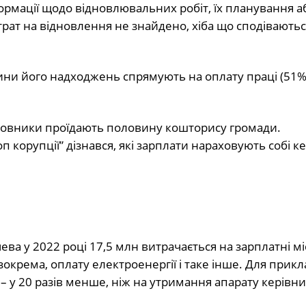
ормації щодо відновлювальних робіт, їх планування а
итрат на відновлення не знайдено, хіба що сподіваютьс
ни його надходжень спрямують на оплату праці (51%
новники проїдають половину кошторису громади.
 корупції” дізнався, які зарплати нараховують собі к
ва у 2022 році 17,5 млн витрачається на зарплатні м
зокрема, оплату електроенергії і таке інше. Для прикл
 у 20 разів менше, ніж на утримання апарату керівни