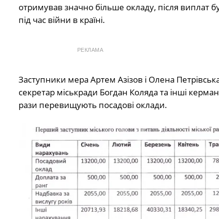
отримував значно більше окладу, після виплат б
під час війни в країні.
РЕКЛАМА
Заступники мера Артем Азізов і Олена Петрівсь
секретар міськради Богдан Коляда та інші керман
рази перевищують посадові оклади.