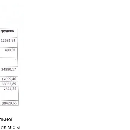
льної
ик міста