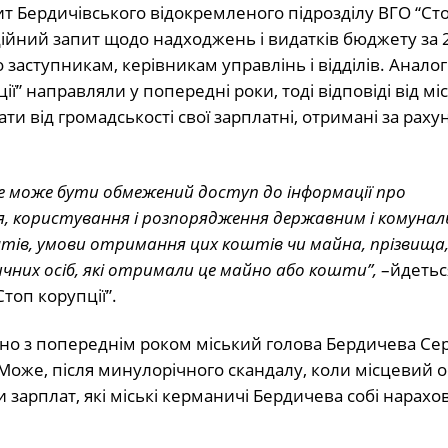
пит Бердичівського відокремленого підрозділу ВГО “Ст
ційний запит щодо надходжень і видатків бюджету за 2
 заступникам, керівникам управлінь і відділів. Аналог
ї” направляли у попередні роки, тоді відповіді від мі
и від громадськості свої зарплатні, отримані за раху
 не може бути обмежений доступ до інформації про
 користування і розпорядження державним і комуна
ентів, умови отримання цих коштів чи майна, прізвища
чних осіб, які отримали це майно або кошти”,
–йдеться
топ корупції”.
яно з попереднім роком міський голова Бердичева Сер
 Може, після минулорічного скандалу, коли місцевий 
зарплат, які міські керманичі Бердичева собі нарахо