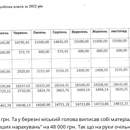
рн. Та у березні міський голова виписав собі матеріа
нших нарахувань” на 48 000 грн. Так що на руки очільн