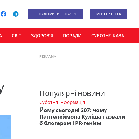
ПОВІДОМИТИ НОВИНУ
МОЯ СУБОТА
А
СВІТ
ЗДОРОВ’Я
ПОРАДИ
СУБОТНЯ КАВА
РЕКЛАМА
у
Популярні новини
Суботня інформація
Йому сьогодні 207: чому
Пантелеймона Куліша назвали
б блогером і PR-генієм