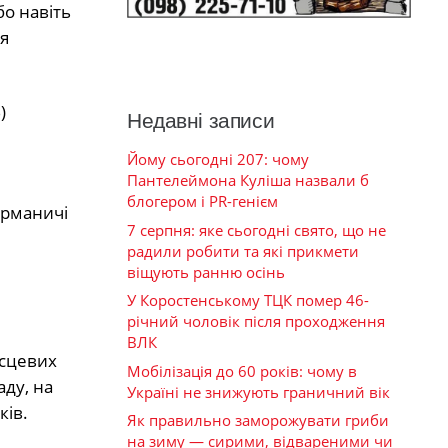
бо навіть
я
)
Недавні записи
Йому сьогодні 207: чому
Пантелеймона Куліша назвали б
блогером і PR-генієм
ерманичі
7 серпня: яке сьогодні свято, що не
радили робити та які прикмети
віщують ранню осінь
У Коростенському ТЦК помер 46-
річний чоловік після проходження
ВЛК
ісцевих
Мобілізація до 60 років: чому в
аду, на
Україні не знижують граничний вік
ків.
Як правильно заморожувати гриби
на зиму — сирими, відвареними чи