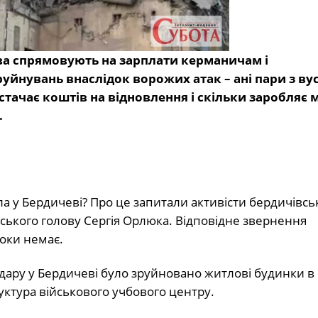
а спрямовують на зарплати керманичам і
йнувань внаслідок ворожих атак – ані пари з вус
стачає коштів на відновлення і скільки заробляє 
.
 у Бердичеві? Про це запитали активісти бердичівсь
іського голову Сергія Орлюка. Відповідне звернення
поки немає.
удару у Бердичеві було зруйновано житлові будинки в
уктура військового учбового центру.