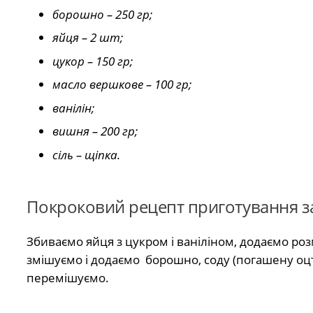
борошно – 250 гр;
яйця – 2 шт;
цукор – 150 гр;
масло вершкове – 100 гр;
ванілін;
вишня – 200 гр;
сіль – щіпка.
Покроковий рецепт приготування з
Збиваємо яйця з цукром і ваніліном, додаємо ро
змішуємо і додаємо борошно, соду (погашену оц
перемішуємо.