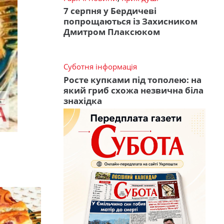
7 серпня у Бердичеві
попрощаються із Захисником
Дмитром Плаксюком
Суботня інформація
Росте купками під тополею: на
який гриб схожа незвична біла
знахідка