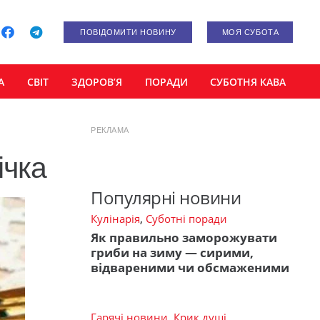
ПОВІДОМИТИ НОВИНУ
МОЯ СУБОТА
А
СВІТ
ЗДОРОВ’Я
ПОРАДИ
СУБОТНЯ КАВА
РЕКЛАМА
ічка
Популярні новини
Кулінарія
,
Суботні поради
Як правильно заморожувати
гриби на зиму — сирими,
відвареними чи обсмаженими
Гарячі новини
,
Крик душі