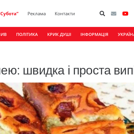
“Субота”
Реклама
Контакти
ЗИВ
ПОЛІТИКА
КРИК ДУШІ
ІНФОРМАЦІЯ
УКРАЇН
ею: швидка і проста вип