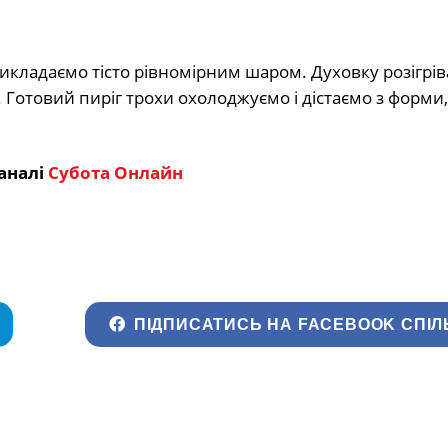
икладаємо тісто рівномірним шаром. Духовку розігрів
. Готовий пиріг трохи охолоджуємо і дістаємо з форми,
аналі
Субота Онлайн
ПІДПИСАТИСЬ НА FACEBOOK СПІЛ