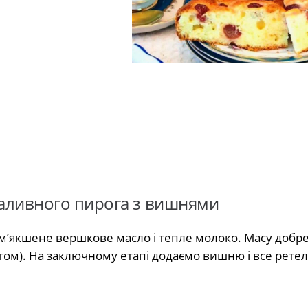
аливного пирога з вишнями
зм’якшене вершкове масло і тепле молоко. Масу добр
том). На заключному етапі додаємо вишню і все рете