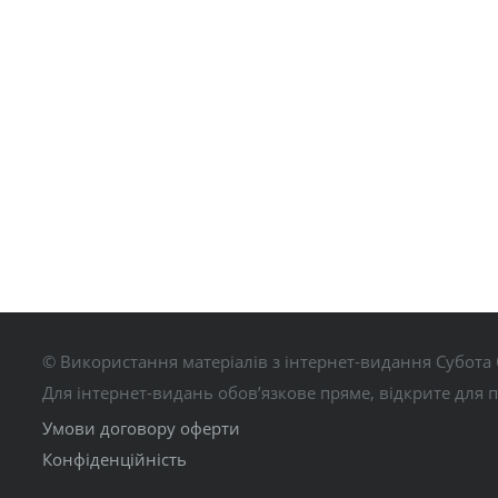
© Використання матеріалів з інтернет-видання Субота 
Для інтернет-видань обов’язкове пряме, відкрите для 
Умови договору оферти
Конфіденційність