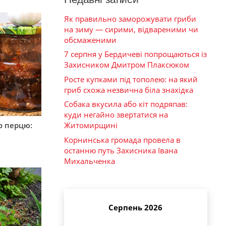
Як правильно заморожувати гриби
на зиму — сирими, відвареними чи
обсмаженими
7 серпня у Бердичеві попрощаються із
Захисником Дмитром Плаксюком
Росте купками під тополею: на який
гриб схожа незвична біла знахідка
Собака вкусила або кіт подряпав:
куди негайно звертатися на
о перцю:
Житомирщині
Корнинська громада провела в
останню путь Захисника Івана
Михальченка
Серпень 2026