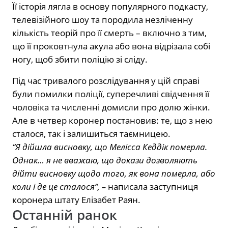
Її історія лягла в основу популярного подкасту,
телевізійного шоу та породила незліченну
кількість теорій про її смерть – включно з тим,
що її проковтнула акула або вона відрізала собі
ногу, щоб збити поліцію зі сліду.
Під час тривалого розслідування у цій справі
були помилки поліції, суперечливі свідчення її
чоловіка та численні домисли про долю жінки.
Але в четвер коронер постановив: те, що з нею
сталося, так і залишиться таємницею.
“Я дійшла висновку, що Мелісса Кеддік померла.
Однак… я не вважаю, що докази дозволяють
дійти висновку щодо того, як вона померла, або
коли і де це сталося”, –
написала заступниця
коронера штату Елізабет Раян.
Останній ранок