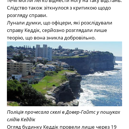
течії могли легко віднести ногу на таку відстань.
Слідство також зіткнулося з критикою щодо
розгляду справи.
Лунали думки, що офіцери, які розслідували
справу Кеддік, серйозно розглядали лише
теорію, що вона зникла добровільно.
Поліція прочесала скелі в Довер-Гайтс у пошуках
слідів Кеддік
Огляд будинку Кеддік провели лише через 19