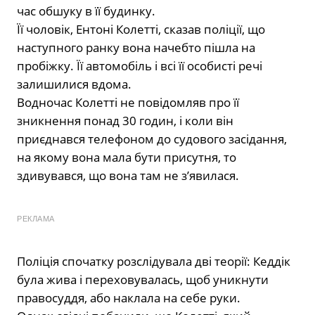
час обшуку в її будинку.
Її чоловік, Ентоні Колетті, сказав поліції, що
наступного ранку вона начебто пішла на
пробіжку. Її автомобіль і всі її особисті речі
залишилися вдома.
Водночас Колетті не повідомляв про її
зникнення понад 30 годин, і коли він
приєднався телефоном до судового засідання,
на якому вона мала бути присутня, то
здивувався, що вона там не з’явилася.
РЕКЛАМА
Поліція спочатку розслідувала дві теорії: Кеддік
була жива і переховувалась, щоб уникнути
правосуддя, або наклала на себе руки.