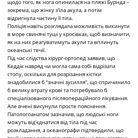
щодо того, як нога опинилася на пляжі Бурнда –
зокрема, що жінку з’їла акула, а потім
відригнула частину її тіла.
Поліція навіть розглядала можливість викинути
в море свинячі туші у кросівках, щоб визначити,
як на них реагуватимуть акули та вплинуть
океанські течії.
Під час слідства хірург-ортопед заявив, що
Кеддік навряд чи могла сама собі відрізати
стопу, оскільки для розрізання кістки
знадобилися б “значні зусилля”, що спричинило
б велику втрату крові та потребувало б
спеціалізованого післяопераційного лікування.
Але вчені висунули просте пояснення.
Патологоанатом зазначив, що людські ноги
можуть від’єднатися від тіла під час
розкладання, а океанографи підтвердили, що