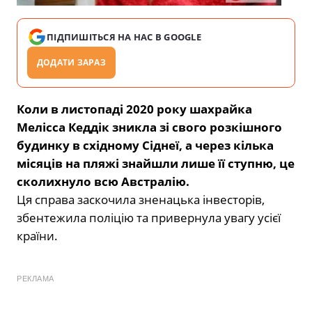
ПІДПИШІТЬСЯ НА НАС В GOOGLE
ДОДАТИ ЗАРАЗ
Коли в листопаді 2020 року шахрайка
Мелісса Кеддік зникла зі свого розкішного
будинку в східному Сіднеї, а через кілька
місяців на пляжі знайшли лише її ступню, це
сколихнуло всю Австралію.
Ця справа заскочила зненацька інвесторів,
збентежила поліцію та привернула увагу усієї
країни.
РЕКЛАМА