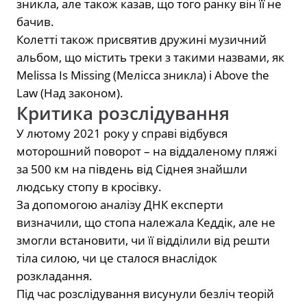
зникла, але також казав, що того ранку він її не
бачив.
Колетті також присвятив дружині музичний
альбом, що містить треки з такими назвами, як
Melissa Is Missing (Мелісса зникла) і Above the
Law (Над законом).
Критика розслідування
У лютому 2021 року у справі відбувся
моторошний поворот – на віддаленому пляжі
за 500 км на південь від Сіднея знайшли
людську стопу в кросівку.
За допомогою аналізу ДНК експерти
визначили, що стопа належала Кеддік, але не
змогли встановити, чи її відділили від решти
тіла силою, чи це сталося внаслідок
розкладання.
Під час розслідування висунули безліч теорій