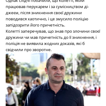
Однак слідчі побачили, що Колетті, який
працював перукарем і за сумісництвом ді-
джеєм, після зникнення своєї дружини
поводився хаотично, і це змусило поліцію
запідозрити його причетність.
Колетті заперечував, що знав про злочини своєї
дружини чи мав причетність до її зникнення, і
поліція не виявила жодних доказів, які б
свідчили про зворотне.