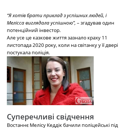
“Я хотів брати приклад з успішних людей, і
Мелісса виглядала успішною”,
– згадував один
потенційний інвестор.
Але усе це казкове життя зазнало краху 11
листопада 2020 року, коли на світанку у її двері
постукала поліція.
Суперечливі свідчення
Востаннє Мелісу Кеддік бачили поліцейські під