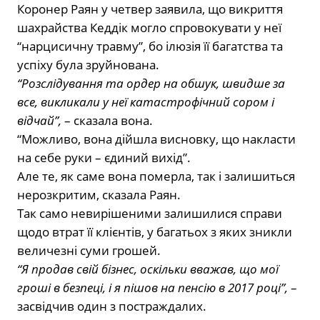
Коронер Раян у четвер заявила, що викриття
шахрайства Кеддік могло спровокувати у неї
“нарцисичну травму”, бо ілюзія її багатства та
успіху була зруйнована.
“Розслідування та ордер на обшук, швидше за
все, викликали у неї катастрофічний сором і
відчай”,
– сказала вона.
“Можливо, вона дійшла висновку, що накласти
на себе руки – єдиний вихід”.
Але те, як саме вона померла, так і залишиться
нерозкритим, сказала Раян.
Так само невирішеними залишилися справи
щодо втрат її клієнтів, у багатьох з яких зникли
величезні суми грошей.
“Я продав свій бізнес, оскільки вважав, що мої
гроші в безпеці, і я пішов на пенсію в 2017 році”,
–
засвідчив один з постраждалих.