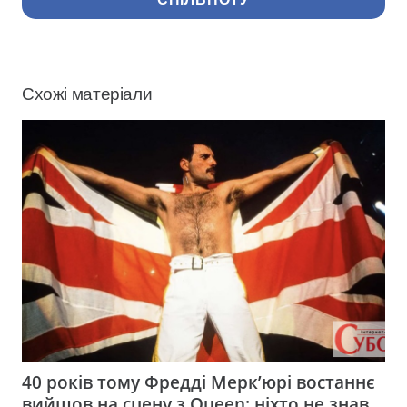
Схожі матеріали
40 років тому Фредді Мерк’юрі востаннє
вийшов на сцену з Queen: ніхто не знав,