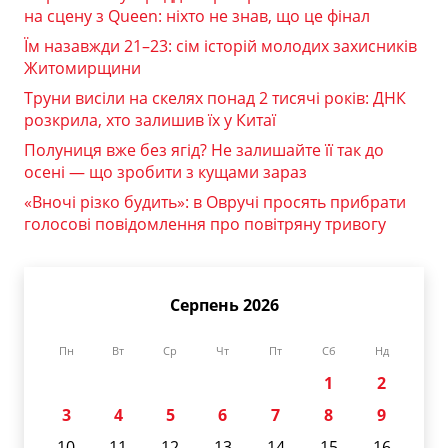
на сцену з Queen: ніхто не знав, що це фінал
Їм назавжди 21–23: сім історій молодих захисників
Житомирщини
Труни висіли на скелях понад 2 тисячі років: ДНК
розкрила, хто залишив їх у Китаї
Полуниця вже без ягід? Не залишайте її так до
осені — що зробити з кущами зараз
«Вночі різко будить»: в Овручі просять прибрати
голосові повідомлення про повітряну тривогу
Серпень 2026
Пн
Вт
Ср
Чт
Пт
Сб
Нд
1
2
3
4
5
6
7
8
9
10
11
12
13
14
15
16