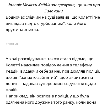
Чоловік Мелісси Кеддік заперечував, що знав про
її злочини
Водночас слідчий на суді заявив, що Колетті “не
виглядав надто стурбованим”, коли його
дружина зникла.
РЕКЛАМА
У ході розслідування також стало відомо, що
Колетті надсилав повідомлення з телефону
Кеддік, видаючи себе за неї, повідомляв поліції,
що він “занадто зайнятий”, щоб з’явитися на
допит, і надавав суперечливі свідчення щодо
подій.
Наприклад, він розповів поліції, у що була
одягнена його дружина того ранку, коли вона