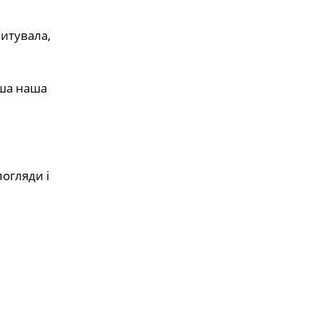
питувала,
рша наша
погляди і