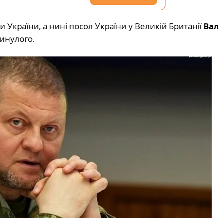
країни, а нині посол України у Великій Британії
Вал
инулого.