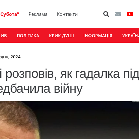
“Субота”
Реклама
Контакти
ЗИВ
ПОЛІТИКА
КРИК ДУШІ
ІНФОРМАЦІЯ
УКРАЇН
удня, 2024
 розповів, як гадалка пі
дбачила війну