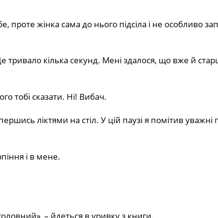
е, проте жінка сама до нього підсіла і не особливо за
. Це тривало кілька секунд. Мені здалося, що вже й ста
ого тобі сказати. Ні! Вибач.
ршись ліктями на стіл. У цій паузі я помітив уважні 
піння і в мене.
 головний», – йдеться в уривку з книги.