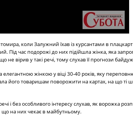
Житомира, коли Залужний їхав із курсантами в плацкар
ий. Під час подорожі до них підійшла жінка, яка запр
о не вірив у такі речі, тому слухав її прогнози байдуж
 елегантною жінкою у віці 30-40 років, яку перепов
вала його товаришам поворожити на картах, на що ті 
речі і без особливого інтересу слухав, як ворожка роз
е, що на них чекає в майбутньому.