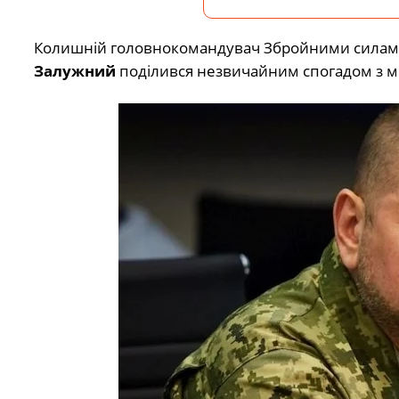
Колишній головнокомандувач Збройними силами У
Залужний
поділився незвичайним спогадом з м