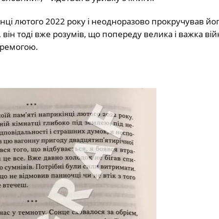
інці лютого 2022 року і неодноразово прокручував йог
, він тоді вже розумів, що попереду велика і важка вій
еремогою.