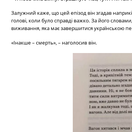
Залужний каже, що цей епізод він згадав наприк
голові, коли було справді важко. За його словами
виживання, яка має завершитися українською п
«Інакше – смерть», – наголосив він.