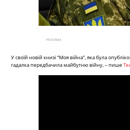
РЕКЛАМА
У своїй новій книзі “Моя війна”, яка була опублік
гадалка передбачила майбутню війну, – пише
Те