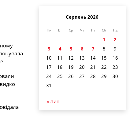
Серпень 2026
Пн
Вт
Ср
Чт
Пт
Сб
Нд
1
2
тному
3
4
5
6
7
8
9
опонувала
10
11
12
13
14
15
16
е.
17
18
19
20
21
22
23
нювали
24
25
26
27
28
29
30
швидко
31
« Лип
повідала