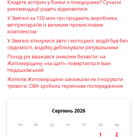
Кладете аспірин у банки з помідорами? Сучасні
рекомендації радять відмовитися
У Звягелі за 150 млн грн продають виробника
ветпрепаратів із великим промисловим
комплексом
У Звягелі зіткнулися авто і мотоцикл: водій був без
свідомості, водійку деблокували рятувальники
Понад рік вважався зниклим безвісти: на
Житомирщину «на щиті» повертається Іван
Недашківський
Жителів Житомирщини закликали не ігнорувати
тривоги: ОВА зробила термінове попередження
Серпень 2026
Пн
Вт
Ср
Чт
Пт
Сб
Нд
1
2