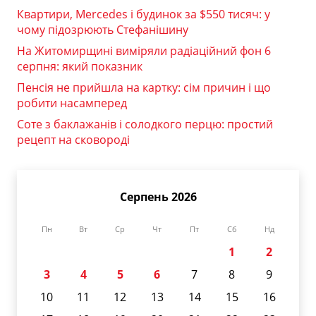
Квартири, Mercedes і будинок за $550 тисяч: у
чому підозрюють Стефанішину
На Житомирщині виміряли радіаційний фон 6
серпня: який показник
Пенсія не прийшла на картку: сім причин і що
робити насамперед
Соте з баклажанів і солодкого перцю: простий
рецепт на сковороді
Серпень 2026
Пн
Вт
Ср
Чт
Пт
Сб
Нд
1
2
3
4
5
6
7
8
9
10
11
12
13
14
15
16