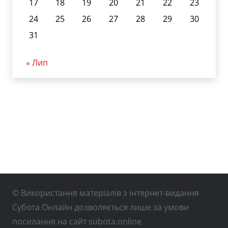
17
18
19
20
21
22
23
24
25
26
27
28
29
30
31
« Лип
© Використання матеріалів з інтернет-видання
Субота Онлайн дозволяється лише за умови
посилання на сайт subota.online