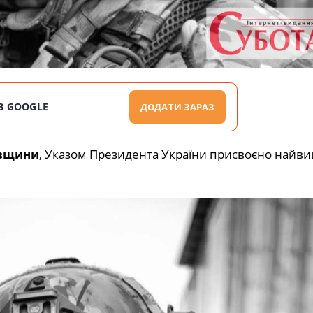
В GOOGLE
ДОДАТИ ЗАРАЗ
вщини
, Указом Президента України присвоєно найв