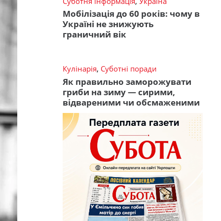
Суботня інформація
,
Україна
Мобілізація до 60 років: чому в
Україні не знижують
граничний вік
Кулінарія
,
Суботні поради
Як правильно заморожувати
гриби на зиму — сирими,
відвареними чи обсмаженими