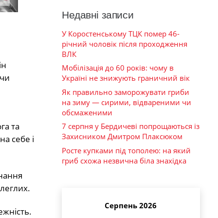
Недавні записи
У Коростенському ТЦК помер 46-
річний чоловік після проходження
ВЛК
ін
Мобілізація до 60 років: чому в
ючи
Україні не знижують граничний вік
Як правильно заморожувати гриби
на зиму — сирими, відвареними чи
обсмаженими
га та
7 серпня у Бердичеві попрощаються із
Захисником Дмитром Плаксюком
а себе і
Росте купками під тополею: на який
гриб схожа незвична біла знахідка
онання
длеглих.
Серпень 2026
ежність.