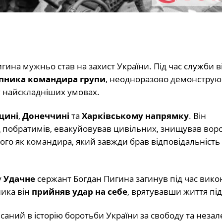
ина мужньо став на захист України. Під час служби в
упника командира групи
, неодноразово демонстру
у найскладніших умовах.
щині
,
Донеччині
та
Харківському напрямку
. Він
д побратимів, евакуйовував цивільних, знищував воро
го як командира, який завжди брав відповідальність н
у
Удачне
сержант Богдан Пигина загинув під час вик
ика він
прийняв удар на себе
, врятувавши життя пі
ний в історію боротьби України за свободу та незал