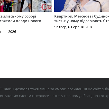
айлівському соборі
Квартири, Mercedes і будинок
святили плоди нового
тисяч: у чому підозрюють С
Четвер, 6 Серпня, 2026
рпня, 2026
Онлайн дозволяється лише за умови посилання на сайт subo
пошукових систем гіперпосилання у першому абзаці на конк