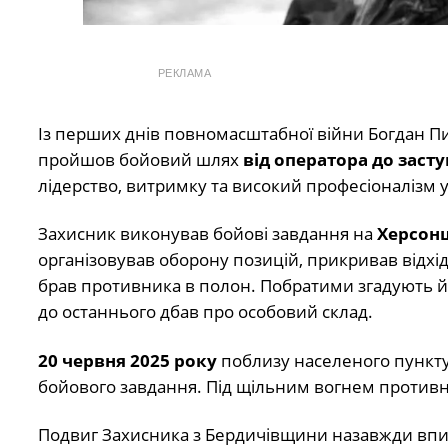
РЕКЛАМА
Із перших днів повномасштабної війни Богдан Пиг
пройшов бойовий шлях
від оператора до заст
лідерство, витримку та високий професіоналізм 
Захисник виконував бойові завдання на
Херсон
організовував оборону позицій, прикривав відхі
брав противника в полон. Побратими згадують йо
до останнього дбав про особовий склад.
20 червня 2025 року
поблизу населеного пункт
бойового завдання. Під щільним вогнем противн
Подвиг Захисника з Бердичівщини назавжди вписа