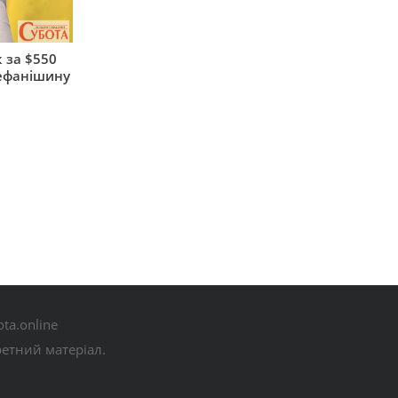
 за $550
тефанішину
ta.online
ретний матеріал.