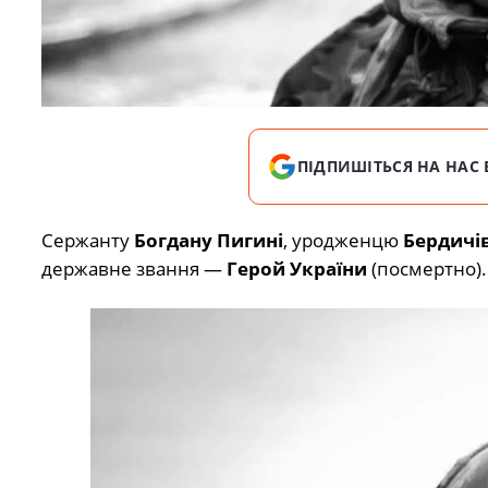
ПІДПИШІТЬСЯ НА НАС 
Сержанту
Богдану Пигині
, уродженцю
Бердичі
державне звання —
Герой України
(посмертно).