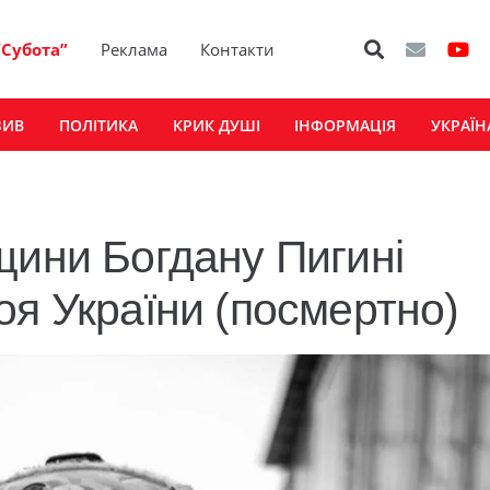
“Субота”
Реклама
Контакти
ЗИВ
ПОЛІТИКА
КРИК ДУШІ
ІНФОРМАЦІЯ
УКРАЇН
щини Богдану Пигині
оя України (посмертно)