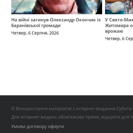
На війні загинув Олександр Окончик із
У Свято-Мих
Баранівської громади
Житомира о
врожаю
Четвер, 6 Серпня, 2026
Четвер, 6 Се
© Використання матеріалів з інтернет-видання Субота 
Для інтернет-видань обов’язкове пряме, відкрите для 
Умови договору оферти