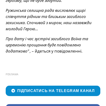
героїзму, що не буде забутий.
Ружинська селищна рада висловлює щирі
співчуття рідним та близьким загиблого
захисника. Спочивай з миром, наш назавжди
молодий Герою…
Про дату і час зустрічі загиблого Воїна та
церемонію прощання буде повідомлено
додатково” ,
– йдеться у повідомленні.
РЕКЛАМА
ПІДПИСАТИСЬ НА TELEGRAM КАНАЛ