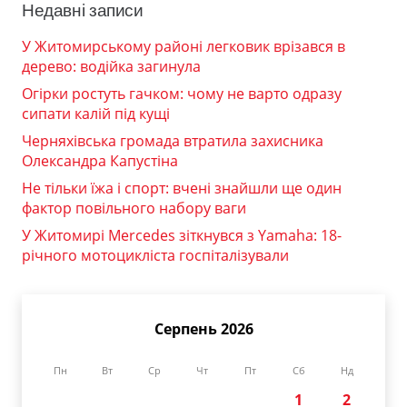
Недавні записи
У Житомирському районі легковик врізався в
дерево: водійка загинула
Огірки ростуть гачком: чому не варто одразу
сипати калій під кущі
Черняхівська громада втратила захисника
Олександра Капустіна
Не тільки їжа і спорт: вчені знайшли ще один
фактор повільного набору ваги
У Житомирі Mercedes зіткнувся з Yamaha: 18-
річного мотоцикліста госпіталізували
Серпень 2026
Пн
Вт
Ср
Чт
Пт
Сб
Нд
1
2