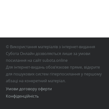
© Використання матеріалів з інтернет-видання
Субота Онлайн дозволяється лише за умови
посилання на сайт subota.online
Для інтернет-видань обов’язкове пряме, відкрите
для пошукових систем гіперпосилання у першому
абзаці на конкретний матеріал.
Умови договору оферти
Конфіденційність