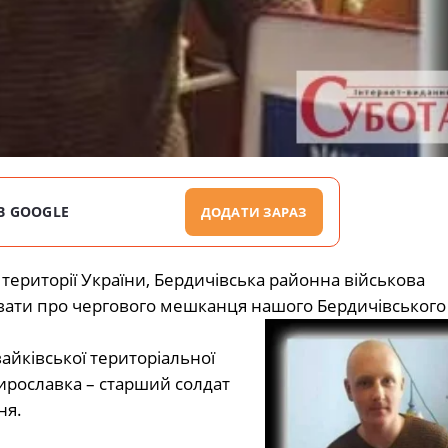
В GOOGLE
ДОДАТИ ЗАРАЗ
 території України, Бердичівська районна військова
увати про чергового мешканця нашого Бердичівського
айківської територіальної
ирославка – старший солдат
ня.