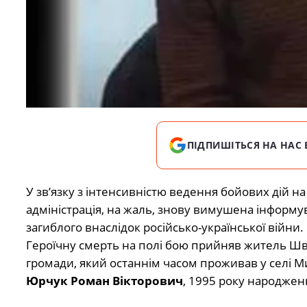
ПІДПИШІТЬСЯ НА НАС 
У зв’язку з інтенсивністю ведення бойових дій на
адміністрація, на жаль, знову вимушена інформ
загиблого внаслідок російсько-української війни.
Героїчну смерть на полі бою прийняв житель Шв
громади, який останнім часом проживав у селі М
Юрчук Роман Вікторович
, 1995 року народжен