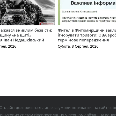
важався зниклим безвісти:
Жителів Житомирщини закл
щину «на щиті»
ігнорувати тривоги: ОВА зро
ся Іван Недашківський
термінове попередження
пня, 2026
Субота, 8 Серпня, 2026
Онлайн дозволяється лише за умови посилання на сайт subo
пошукових систем гіперпосилання у першому абзаці на конк