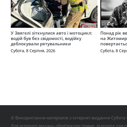
У Звягелі зіткнулися авто і мотоцикл:
Понад рік в
водій був без свідомості, водійку
на Житомир
деблокували рятувальники
повертаєть
Субота, 8 Серпня, 2026
Субота, 8 Сер
© Використання матеріалів з інтернет-видання Субота 
Для інтернет-видань обов’язкове пряме, відкрите для 