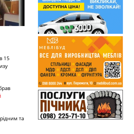
в 15
изу
 брав
й
 рідним та