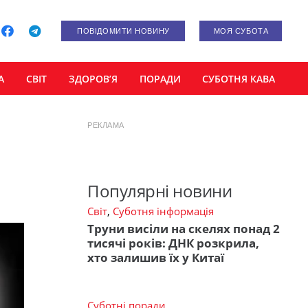
ПОВІДОМИТИ НОВИНУ
МОЯ СУБОТА
А
СВІТ
ЗДОРОВ’Я
ПОРАДИ
СУБОТНЯ КАВА
РЕКЛАМА
Популярні новини
Світ
,
Суботня інформація
Труни висіли на скелях понад 2
тисячі років: ДНК розкрила,
хто залишив їх у Китаї
Суботні поради