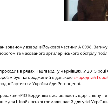
ізованому взводі військової частини А 0998. Загину
 ворогом та масованого артилерійського обстрілу побл
проходив в рядах Нацгвардії у Чернівцях. У 2015 році
а героїзм був нагороджений відзнакою
«Народний Геро
ародної артистки України Ади Роговцевої.
 редакція «РІО-Бердичів» висловлюють щирі співчуття
е для Швайківської громади, але й для усієї України.