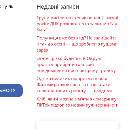
ону як
Недавні записи
Труни висіли на скелях понад 2 тисячі
років: ДНК розкрила, хто залишив їх у
Китаї
Полуниця вже без ягід? Не залишайте
її так до осені — що зробити з кущами
зараз
«Вночі різко будить»: в Овручі
просять прибрати голосові
повідомлення про повітряну тривогу
Одне з великих підприємств біля
Житомира зупиняється після атаки:
коли відновить роботу — невідомо
ЬНОТУ
Хліб, який можна зім’яти як хмаринку:
TikTok підхопив новий кулінарний хіт