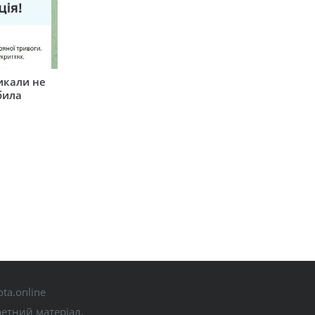
икали не
била
ta.online
ретний матеріал.