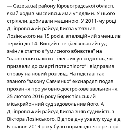
— Gazeta.ua) району Кіровоградської області,
який ходив мисливськими угіддями. У нього
стріляли, добивали машиною. У 2011-му році
Дніпровський райсуд Києва ув’язнив
Лозінського на 15 років, апеляційний зменшив
термін до 14. Вищий спеціалізований суд
змінив статтю з “умисного вбивства” на
“нанесення важких тілесних ушкоджень, які
призвели до смерті потерпілого” і відправив
справу на новий розгляд. На підставі так
званого “закону Савченко” екснардеп подав
прохання про умовно-дострокове звільнення.
25 лютого 2016 року Бориспільський
міськрайонний суд задовольнив його. А
Дніпровський райсуд Києва зняв судимість з
Віктора Лозінського. Відповідну ухвалу суду від
6 травня 2019 року було оприлюднено реєстрі