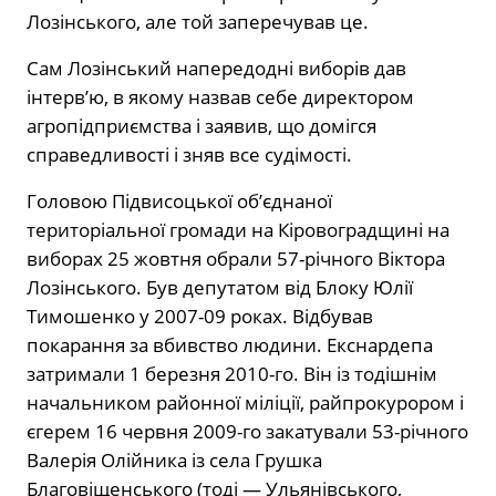
Лозінського, але той заперечував це.
Сам Лозінський напередодні виборів дав
інтерв’ю, в якому назвав себе директором
агропідприємства і заявив, що домігся
справедливості і зняв все судімості.
Головою Підвисоцької об’єднаної
територіальної громади на Кіровоградщині на
виборах 25 жовтня обрали 57-річного Віктора
Лозінського. Був депутатом від Блоку Юлії
Тимошенко у 2007-09 роках. Відбував
покарання за вбивство людини. Екснардепа
затримали 1 березня 2010-го. Він із тодішнім
начальником районної міліції, райпрокурором і
єгерем 16 червня 2009-го закатували 53-річного
Валерія Олійника із села Грушка
Благовіщенського (тоді — Ульянівського,