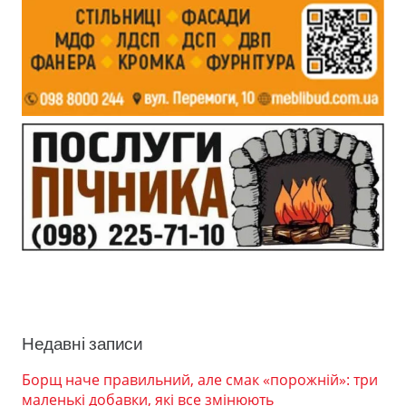
Недавні записи
Борщ наче правильний, але смак «порожній»: три
маленькі добавки, які все змінюють