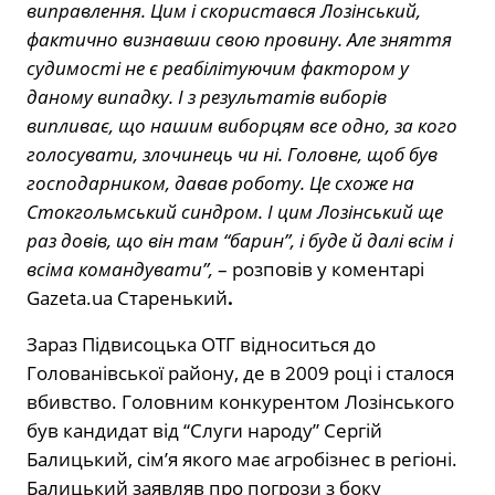
виправлення. Цим і скористався Лозінський,
фактично визнавши свою провину. Але зняття
судимості не є реабілітуючим фактором у
даному випадку. І з результатів виборів
випливає, що нашим виборцям все одно, за кого
голосувати, злочинець чи ні. Головне, щоб був
господарником, давав роботу. Це схоже на
Стокгольмський синдром. І цим Лозінський ще
раз довів, що він там “барин”, і буде й далі всім і
всіма командувати”,
– розповів у коментарі
Gazeta.ua Старенький
.
Зараз Підвисоцька ОТГ відноситься до
Голованівської району, де в 2009 році і сталося
вбивство. Головним конкурентом Лозінського
був кандидат від “Слуги народу” Сергій
Балицький, сім’я якого має агробізнес в регіоні.
Балицький заявляв про погрози з боку