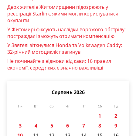
Двох жителів Житомирщини підозрюють у
реєстрації Starlink, якими могли користуватися
окупанти
У Житомирі фіксують наслідки ворожого обстрілу:
постраждалі зможуть отримати компенсацію
У Звягелі зіткнулися Honda та Volkswagen Caddy:
32-річний мотоцикліст загинув
Не починайте з відмови від кави: 16 правил
економії, серед яких є значно важливіші
Серпень 2026
Пн
Вт
Ср
Чт
Пт
Сб
Нд
1
2
3
4
5
6
7
8
9
10
11
12
13
14
15
16