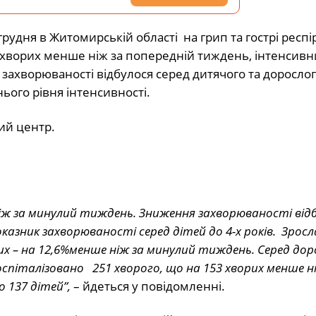
рудня в Житомирській області на грип та гострі респі
2% хворих менше ніж за попередній тиждень, інтенсив
 захворюваності відбулося серед дитячого та доросло
ього рівня інтенсивності.
ий центр.
 ніж за минулий тиждень. Зниження захворюваності від
оказник захворюваності серед дітей до 4-х років. Зросл
их – на 12,6%менше ніж за минулий тиждень. Серед дор
оспіталізовано 251 хворого, що на 153 хворих менше н
 137 дітей”,
– йдеться у повідомленні.