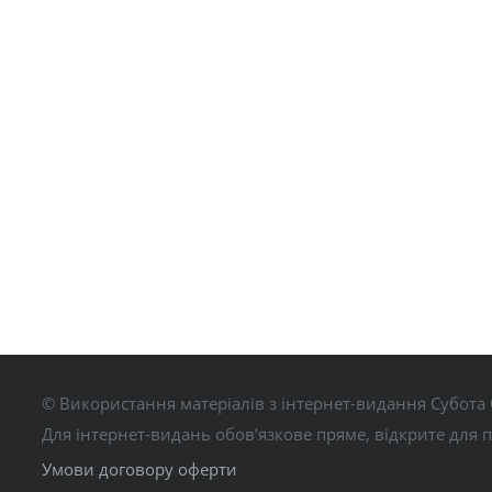
© Використання матеріалів з інтернет-видання Субота 
Для інтернет-видань обов’язкове пряме, відкрите для 
Умови договору оферти