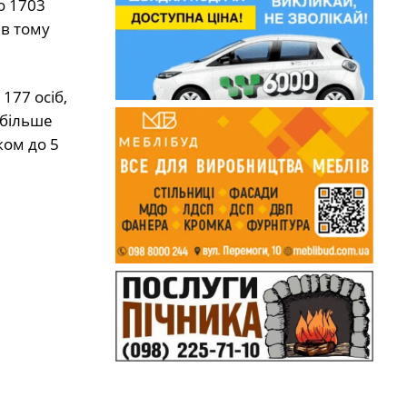
о 1703
 в тому
177 осіб,
йбільше
ком до 5