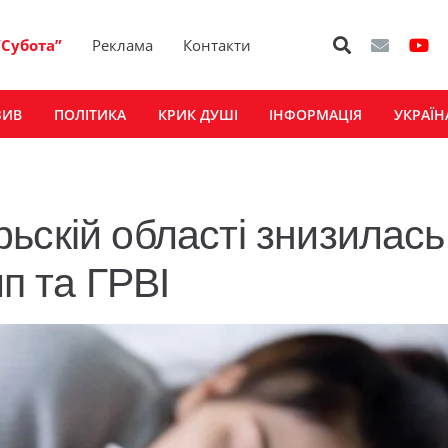
“Субота”
Реклама
Контакти
ЗИВ
ПОЛІТИКА
КРИК ДУШІ
ІНФОРМАЦІЯ
УКРАЇН
ьскій області знизилась
ип та ГРВІ