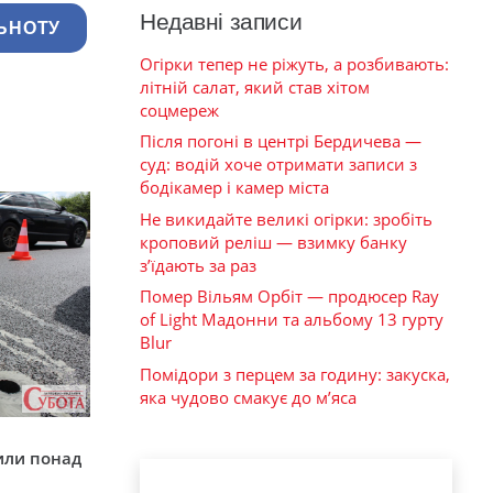
Недавні записи
ЬНОТУ
Огірки тепер не ріжуть, а розбивають:
літній салат, який став хітом
соцмереж
Після погоні в центрі Бердичева —
суд: водій хоче отримати записи з
бодікамер і камер міста
Не викидайте великі огірки: зробіть
кроповий реліш — взимку банку
з’їдають за раз
Помер Вільям Орбіт — продюсер Ray
of Light Мадонни та альбому 13 гурту
Blur
Помідори з перцем за годину: закуска,
яка чудово смакує до м’яса
у
или понад