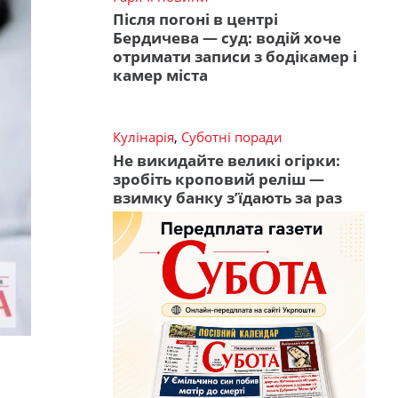
Після погоні в центрі
Бердичева — суд: водій хоче
отримати записи з бодікамер і
камер міста
Кулінарія
,
Суботні поради
Не викидайте великі огірки:
зробіть кроповий реліш —
взимку банку з’їдають за раз