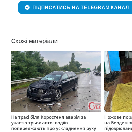
ПІДПИСАТИСЬ НА TELEGRAM КАНАЛ
Схожі матеріали
На трасі біля Коростеня аварія за
Ножове пора
участю трьох авто: водіїв
на Бердичів
попереджають про ускладнення руху
підозрюван