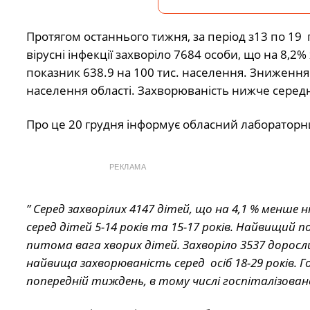
Протягом останнього тижня, за період з13 по 19 г
вірусні інфекції захворіло 7684 особи, що на 8,
показник 638.9 на 100 тис. населення. Зниження
населення області. Захворюваність нижче середн
Про це 20 грудня інформує обласний лабораторн
РЕКЛАМА
” Серед захворілих 4147 дітей, що на 4,1 % менше
серед дітей 5-14 років та 15-17 років. Найвищий п
питома вага хворих дітей. Захворіло 3537 доросл
найвища захворюваність серед осіб 18-29 років. Г
попередній тиждень, в тому числі госпіталізовано