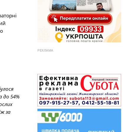
раторні
ний
го
РЕКЛАМА
булося
а до 54%
ослих
іж за