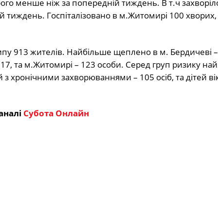
ого менше ніж за попередній тиждень. В т.ч захворіл
й тиждень. Госпіталізовано в м.Житомирі 100 хворих,
пу 913 жителів. Найбільше щеплено в м. Бердичеві – 
17, та м.Житомирі – 123 особи. Серед груп ризику на
з хронічними захворюваннями – 105 осіб, та дітей ві
аналі
Субота Онлайн