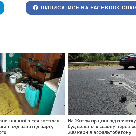
ПІДПИСАТИСЬ НА FACEBOOK СПІЛ
нення шиї після застілля:
На Житомирщині від початк
щині суд взяв під варту
будівельного сезону перевір
ого
200 кернів асфальтобетону