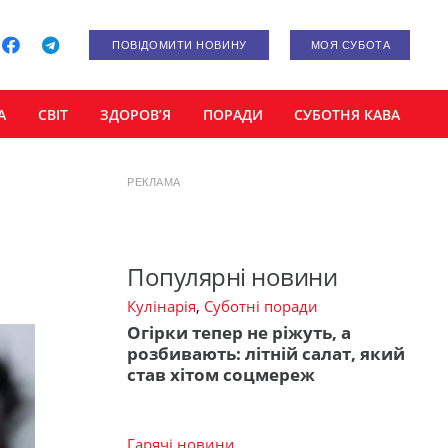
ПОВІДОМИТИ НОВИНУ
МОЯ СУБОТА
А
СВІТ
ЗДОРОВ’Я
ПОРАДИ
СУБОТНЯ КАВА
РЕКЛАМА
Популярні новини
Кулінарія
,
Суботні поради
Огірки тепер не ріжуть, а
розбивають: літній салат, який
став хітом соцмереж
Гарячі новини