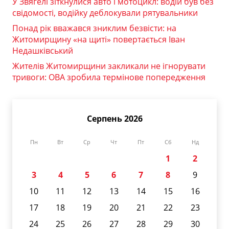
У Звягелі зіткнулися авто і мотоцикл: водій був без
свідомості, водійку деблокували рятувальники
Понад рік вважався зниклим безвісти: на
Житомирщину «на щиті» повертається Іван
Недашківський
Жителів Житомирщини закликали не ігнорувати
тривоги: ОВА зробила термінове попередження
Серпень 2026
Пн
Вт
Ср
Чт
Пт
Сб
Нд
1
2
3
4
5
6
7
8
9
10
11
12
13
14
15
16
17
18
19
20
21
22
23
24
25
26
27
28
29
30