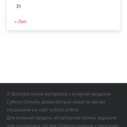
31
« Лип
© Використання матеріалів з інтернет-видання
Субота Онлайн дозволяється лише за умови
посилання на сайт subota.online
Для інтернет-видань обов’язкове пряме, відкрите
для пошукових систем гіперпосилання у першому