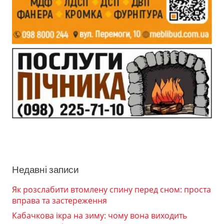
Недавні записи
Як розслабити втомлену спину перед сном: проста
вправа та застереження
Кабачкова ікра на зиму: чому вона виходить