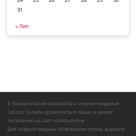
24
25
26
27
28
29
30
31
« Лип
© Використання матеріалів з інтернет-видання
Субота Онлайн дозволяється лише за умови
посилання на сайт subota.online
Для інтернет-видань обов’язкове пряме, відкрите