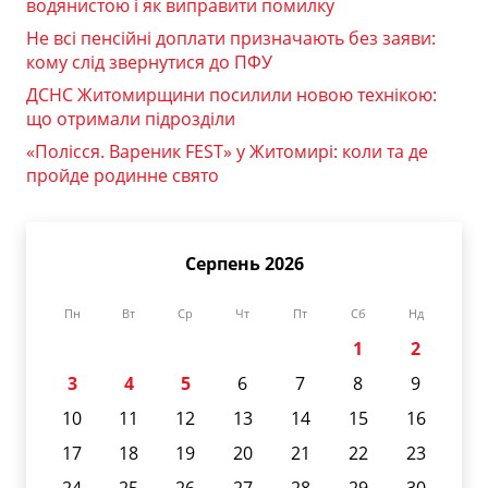
водянистою і як виправити помилку
Не всі пенсійні доплати призначають без заяви:
кому слід звернутися до ПФУ
ДСНС Житомирщини посилили новою технікою:
що отримали підрозділи
«Полісся. Вареник FEST» у Житомирі: коли та де
пройде родинне свято
Серпень 2026
Пн
Вт
Ср
Чт
Пт
Сб
Нд
1
2
3
4
5
6
7
8
9
10
11
12
13
14
15
16
17
18
19
20
21
22
23