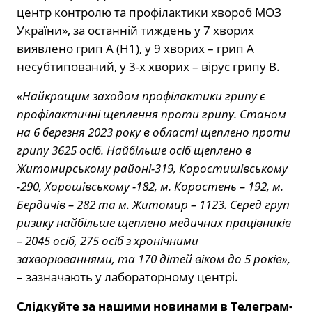
центр контролю та профілактики хвороб МОЗ
України», за останній тиждень у 7 хворих
виявлено грип А (Н1), у 9 хворих – грип А
несубтипований, у 3-х хворих – вірус грипу В.
«Найкращим заходом профілактики грипу є
профілактичні щеплення проти грипу. Станом
на 6 березня 2023 року в області щеплено проти
грипу 3625 осіб. Найбільше осіб щеплено в
Житомирському районі-319, Коростишівському
-290, Хорошівському -182, м. Коростень – 192, м.
Бердичів – 282 та м. Житомир – 1123. Серед груп
ризику найбільше щеплено медичних працівників
– 2045 осіб, 275 осіб з хронічними
захворюваннями, та 170 дітей віком до 5 років»,
– зазначають у лабораторному центрі.
Слідкуйте за нашими новинами в Телеграм-