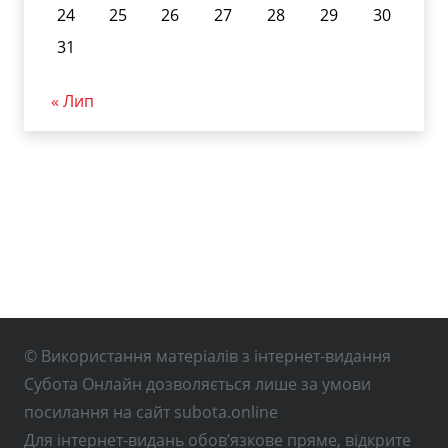
24
25
26
27
28
29
30
31
« Лип
© Використання матеріалів з інтернет-видання
Субота Онлайн дозволяється лише за умови
посилання на сайт subota.online
Для інтернет-видань обов’язкове пряме, відкрите