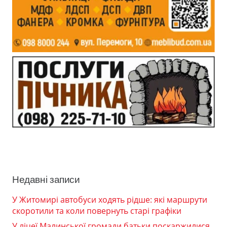
Недавні записи
У Житомирі автобуси ходять рідше: які маршрути
скоротили та коли повернуть старі графіки
У ліцеї Малинської громади батьки поскаржилися