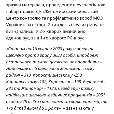
зразків матеріалів, проведених вірусологічною
лабораторією ДУ «Житомирський обласний
центр контролю та профілактики хвороб МОЗ
України», за останній тиждень віруси грипу не
визначались. У 2-х хворих визначено
аденовірус, та в 1-го хворого РС-вірус.
«
Станом на 16 квітня 2023 року в області
щеплено проти грипу 3633 особи. Впродовж
останнього тижня щеплення не проводились.
Найбільше осіб щеплено в Житомирському
районі – 319, Коростишівському -290,
Хорошівському -182, Коростені – 193, Бердичеві –
282 та Житомирі – 1123. Серед груп ризику
найбільше щеплено медичних працівників – 2051
особа, 275 осіб з хронічними захворюваннями, та
170 дітей віком до 5 років»,
– зазначають у