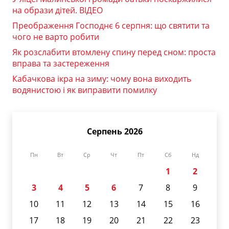
на образи дітей. ВІДЕО
Преображення Господнє 6 серпня: що святити та
чого не варто робити
Як розслабити втомлену спину перед сном: проста
вправа та застереження
Кабачкова ікра на зиму: чому вона виходить
водянистою і як виправити помилку
Серпень 2026
Пн
Вт
Ср
Чт
Пт
Сб
Нд
1
2
3
4
5
6
7
8
9
10
11
12
13
14
15
16
17
18
19
20
21
22
23