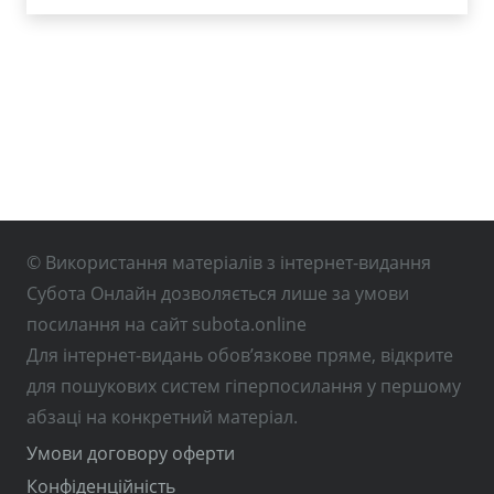
© Використання матеріалів з інтернет-видання
Субота Онлайн дозволяється лише за умови
посилання на сайт subota.online
Для інтернет-видань обов’язкове пряме, відкрите
для пошукових систем гіперпосилання у першому
абзаці на конкретний матеріал.
Умови договору оферти
Конфіденційність