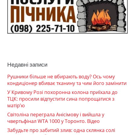
Недавні записи
Рушники більше не вбирають воду? Ось чому
кондиціонер вбиває тканину та чим його замінити
У Кривому Розі похоронна колона приїхала до
ТЦК: просили відпустити сина попрощатися з
матір’ю
Світоліна переграла Анісімову і вийшла у
чвертьфінал WTA 1000 у Торонто. Відео
Забудьте про забитий злив: одна склянка солі