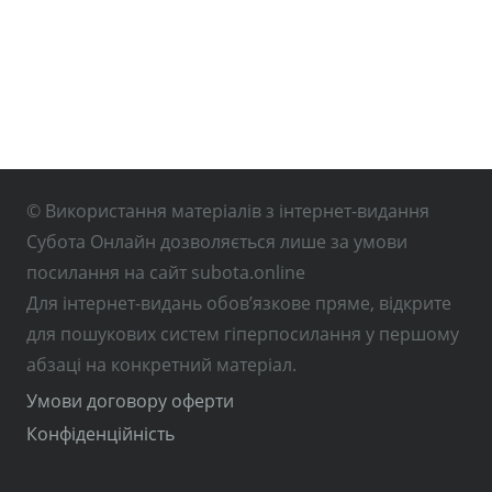
© Використання матеріалів з інтернет-видання
Субота Онлайн дозволяється лише за умови
посилання на сайт subota.online
Для інтернет-видань обов’язкове пряме, відкрите
для пошукових систем гіперпосилання у першому
абзаці на конкретний матеріал.
Умови договору оферти
Конфіденційність