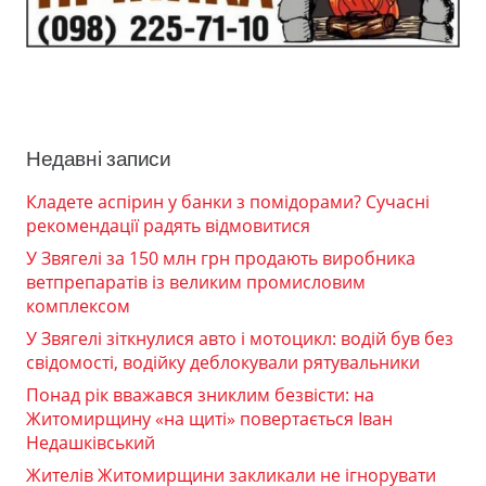
Недавні записи
Кладете аспірин у банки з помідорами? Сучасні
рекомендації радять відмовитися
У Звягелі за 150 млн грн продають виробника
ветпрепаратів із великим промисловим
комплексом
У Звягелі зіткнулися авто і мотоцикл: водій був без
свідомості, водійку деблокували рятувальники
Понад рік вважався зниклим безвісти: на
Житомирщину «на щиті» повертається Іван
Недашківський
Жителів Житомирщини закликали не ігнорувати