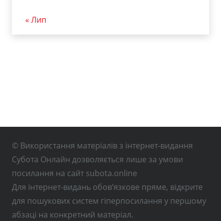
« Лип
© Використання матеріалів з інтернет-видання
Субота Онлайн дозволяється лише за умови
посилання на сайт subota.online
Для інтернет-видань обов’язкове пряме, відкрите
для пошукових систем гіперпосилання у першому
абзаці на конкретний матеріал.