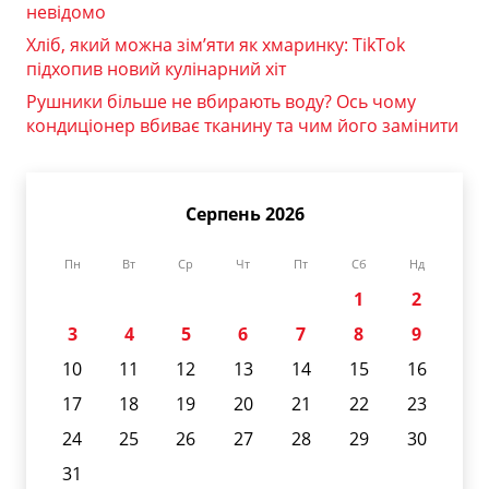
невідомо
Хліб, який можна зім’яти як хмаринку: TikTok
підхопив новий кулінарний хіт
Рушники більше не вбирають воду? Ось чому
кондиціонер вбиває тканину та чим його замінити
Серпень 2026
Пн
Вт
Ср
Чт
Пт
Сб
Нд
1
2
3
4
5
6
7
8
9
10
11
12
13
14
15
16
17
18
19
20
21
22
23
24
25
26
27
28
29
30
31