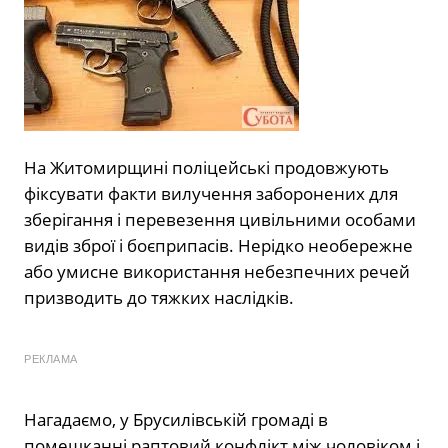
На Житомирщині поліцейські продовжують
фіксувати факти вилучення заборонених для
зберігання і перевезення цивільними особами
видів зброї і боєприпасів. Нерідко необережне
або умисне використання небезпечних речей
призводить до тяжких наслідків.
РЕКЛАМА
Нагадаємо, у Брусилівській громаді в
помешканні раптовий конфлікт між чоловіком і