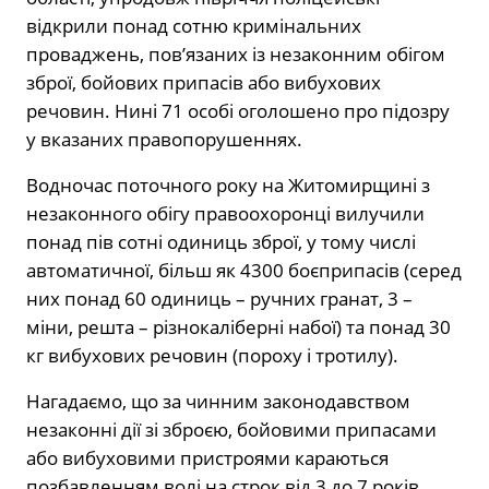
відкрили понад сотню кримінальних
проваджень, пов’язаних із незаконним обігом
зброї, бойових припасів або вибухових
речовин. Нині 71 особі оголошено про підозру
у вказаних правопорушеннях.
Водночас поточного року на Житомирщині з
незаконного обігу правоохоронці вилучили
понад пів сотні одиниць зброї, у тому числі
автоматичної, більш як 4300 боєприпасів (серед
них понад 60 одиниць – ручних гранат, 3 –
міни, решта – різнокаліберні набої) та понад 30
кг вибухових речовин (пороху і тротилу).
Нагадаємо, що за чинним законодавством
незаконні дії зі зброєю, бойовими припасами
або вибуховими пристроями караються
позбавленням волі на строк від 3 до 7 років.