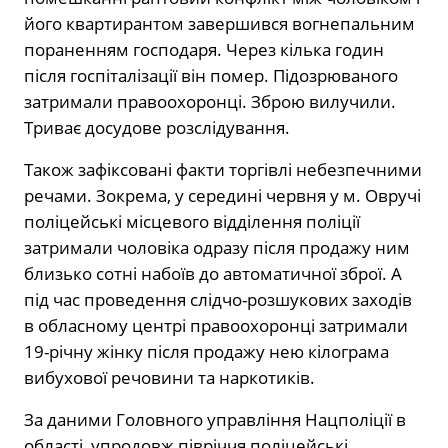
його квартирантом завершився вогнепальним
пораненням господаря. Через кілька годин
після госпіталізації він помер. Підозрюваного
затримали правоохоронці. Зброю вилучили.
Триває досудове розслідування.
Також зафіксовані факти торгівлі небезпечними
речами. Зокрема, у середині червня у м. Овручі
поліцейські місцевого відділення поліції
затримали чоловіка одразу після продажу ним
близько сотні набоїв до автоматичної зброї. А
під час проведення слідчо-розшукових заходів
в обласному центрі правоохоронці затримали
19-річну жінку після продажу нею кілограма
вибухової речовини та наркотиків.
За даними Головного управління Нацполіції в
області, упродовж півріччя поліцейські