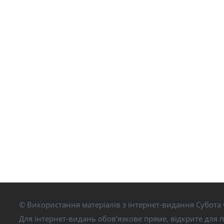
© Використання матеріалів з інтернет-видання Субота 
Для інтернет-видань обов’язкове пряме, відкрите для 