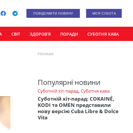
ПОВІДОМИТИ НОВИНУ
МОЯ СУБОТА
А
СВІТ
ЗДОРОВ’Я
ПОРАДИ
СУБОТНЯ КАВА
РЕКЛАМА
Популярні новини
Суботній хіт-парад
,
Суботня кава
Суботній хіт-парад: COKAINÉ,
KODI та OMEN представили
нову версію Cuba Libre & Dolce
Vita