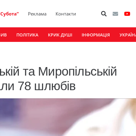
“Субота”
Реклама
Контакти
ЗИВ
ПОЛІТИКА
КРИК ДУШІ
ІНФОРМАЦІЯ
УКРАЇН
ькій та Миропільській
али 78 шлюбів