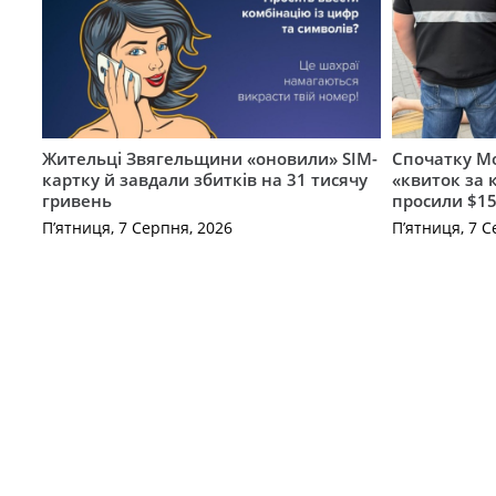
Жительці Звягельщини «оновили» SIM-
Спочатку Мо
картку й завдали збитків на 31 тисячу
«квиток за 
гривень
просили $15
П’ятниця, 7 Серпня, 2026
П’ятниця, 7 С