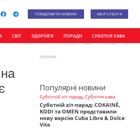
ПОВІДОМИТИ НОВИНУ
МОЯ СУБОТА
А
СВІТ
ЗДОРОВ’Я
ПОРАДИ
СУБОТНЯ КАВА
РЕКЛАМА
 на
є
Популярні новини
Суботній хіт-парад
,
Суботня кава
Суботній хіт-парад: COKAINÉ,
KODI та OMEN представили
нову версію Cuba Libre & Dolce
Vita