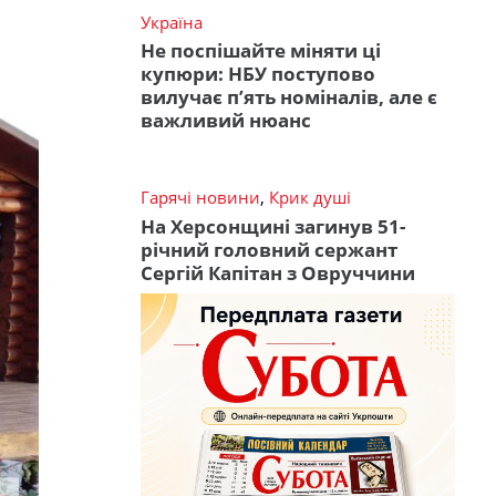
Україна
Не поспішайте міняти ці
купюри: НБУ поступово
вилучає п’ять номіналів, але є
важливий нюанс
Гарячі новини
,
Крик душі
На Херсонщині загинув 51-
річний головний сержант
Сергій Капітан з Овруччини