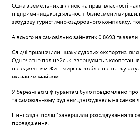
Одна з земельних ділянок на праві власності нал
підприємницької діяльності, бізнесмени вирішил
забудову туристично-оздоровчого комплексу, поп
А всього на самовільно зайнятих 0,8693 га звели
Слідчі призначили низку судових експертиз, вис
Одночасно поліцейські звернулись з клопотанням
погодженням Житомирської обласної прокуратур
вказаним майном.
У березні всім фігурантам було повідомлено про 
та самовільному будівництві будівель на самовіл
Нині слідчі поліції завершили розслідування та
провадження.