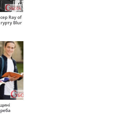
сер Ray of
гурту Blur
рщині
треба