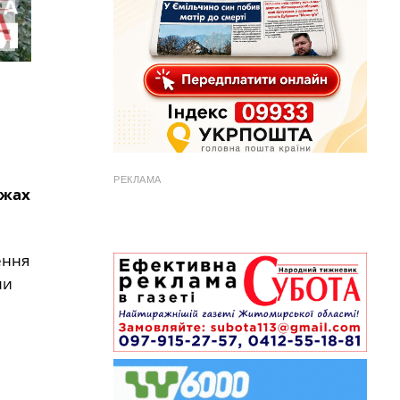
РЕКЛАМА
ежах
ення
ли