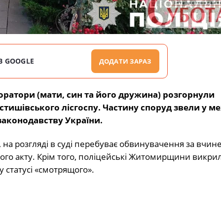
В GOOGLE
ДОДАТИ ЗАРАЗ
оратори (мати, син та його дружина) розгорнули
стишівського лісгоспу. Частину споруд звели у м
законодавству України.
а, на розгляді в суді перебуває обвинувачення за вчин
ного акту. Крім того, поліцейські Житомирщини викри
у статусі «смотрящого».