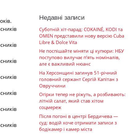
Недавні записи
оків.
Суботній хіт-парад: COKAINÉ, KODI та
OMEN представили нову версію Cuba
Libre & Dolce Vita
Не поспішайте міняти ці купюри: НБУ
поступово вилучає п’ять номіналів,
але є важливий нюанс
На Херсонщині загинув 51-річний
головний сержант Сергій Капітан з
Овруччини
Огірки тепер не ріжуть, а розбивають:
літній салат, який став хітом
соцмереж
Після погоні в центрі Бердичева —
суд: водій хоче отримати записи з
бодікамер і камер міста