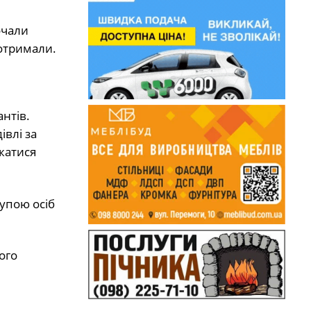
очали
 отримали.
нтів.
влі за
жатися
рупою осіб
ого