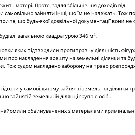
ежить матері. Проте, задля збільшення доходів від
и самовільно зайняти інші, що їм не належать. Тож п
ри те, що будь-якої дозвільної документації вони не
2
 будівлі загальною квадратурою 346 м
.
новки яких підтвердили протиправну діяльність фігура
и про накладення арешту на земельні ділянки та буді
и. Тож судом накладено заборону на право розпоряд
підозри у самовільному зайнятті земельної ділянки г
ьно зайнятій земельній ділянці групою осіб .
 ознайомили обвинувачених з матеріалами кримінальн