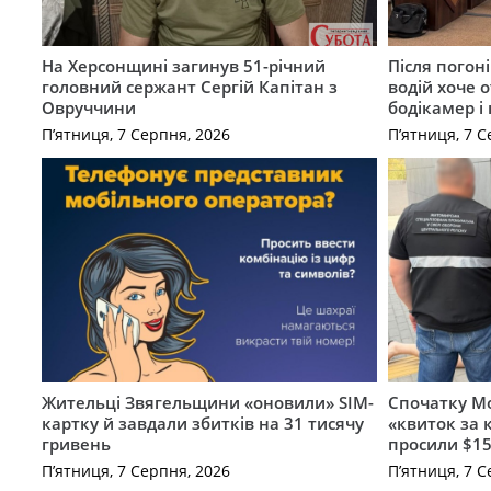
На Херсонщині загинув 51-річний
Після погон
головний сержант Сергій Капітан з
водій хоче 
Овруччини
бодікамер і
П’ятниця, 7 Серпня, 2026
П’ятниця, 7 С
Жительці Звягельщини «оновили» SIM-
Спочатку Мо
картку й завдали збитків на 31 тисячу
«квиток за 
гривень
просили $15
П’ятниця, 7 Серпня, 2026
П’ятниця, 7 С