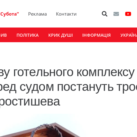
“Субота”
Реклама
Контакти
ЗИВ
ПОЛІТИКА
КРИК ДУШІ
ІНФОРМАЦІЯ
УКРАЇН
ву готельного комплексу
ед судом постануть тро
Коростишева