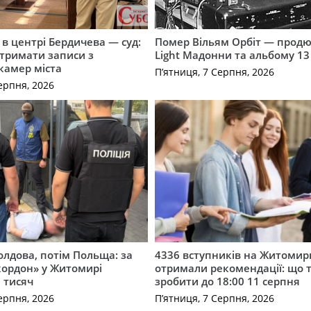
і в центрі Бердичева — суд:
Помер Вільям Орбіт — продю
отримати записи з
Light Мадонни та альбому 13 
 камер міста
П’ятниця, 7 Серпня, 2026
ерпня, 2026
лдова, потім Польща: за
4336 вступників на Житоми
кордон» у Житомирі
отримали рекомендації: що 
 тисяч
зробити до 18:00 11 серпня
ерпня, 2026
П’ятниця, 7 Серпня, 2026