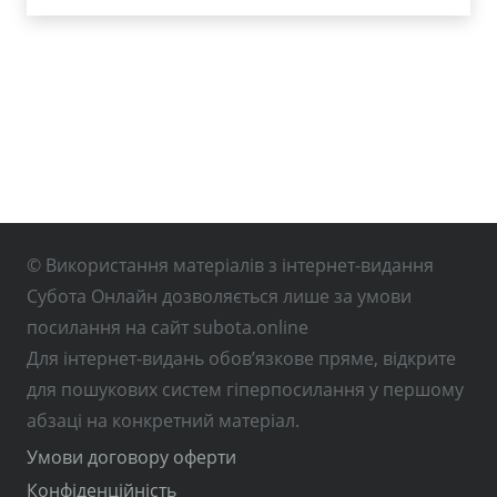
© Використання матеріалів з інтернет-видання
Субота Онлайн дозволяється лише за умови
посилання на сайт subota.online
Для інтернет-видань обов’язкове пряме, відкрите
для пошукових систем гіперпосилання у першому
абзаці на конкретний матеріал.
Умови договору оферти
Конфіденційність