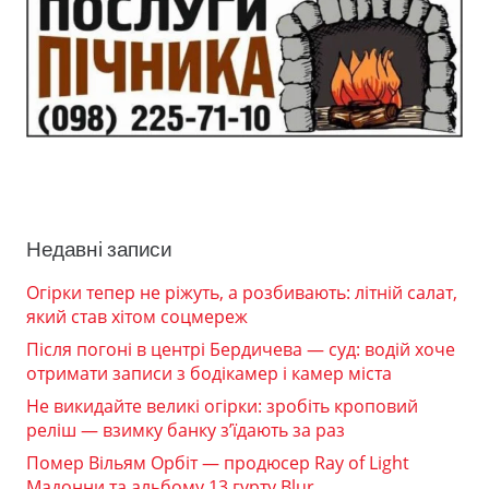
Недавні записи
Огірки тепер не ріжуть, а розбивають: літній салат,
який став хітом соцмереж
Після погоні в центрі Бердичева — суд: водій хоче
отримати записи з бодікамер і камер міста
Не викидайте великі огірки: зробіть кроповий
реліш — взимку банку з’їдають за раз
Помер Вільям Орбіт — продюсер Ray of Light
Мадонни та альбому 13 гурту Blur