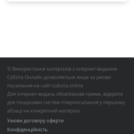
© Використання матеріалів з інтернет-видання
Субота Онлайн дозволяється лише за умови
посилання на сайт subota.online
Для інтернет-видань обов’язкове пряме, відкрите
для пошукових систем гіперпосилання у першому
абзаці на конкретний матеріал.
Умови договору оферти
Конфіденційність