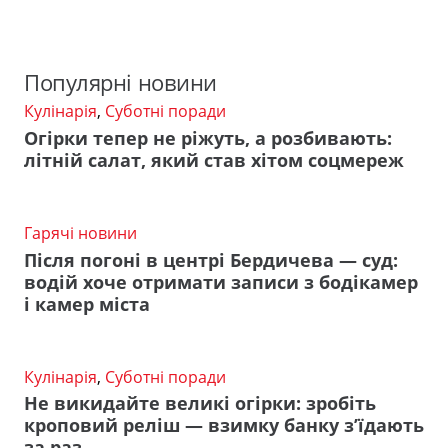
Популярні новини
Кулінарія
,
Суботні поради
Огірки тепер не ріжуть, а розбивають:
літній салат, який став хітом соцмереж
Гарячі новини
Після погоні в центрі Бердичева — суд:
водій хоче отримати записи з бодікамер
і камер міста
Кулінарія
,
Суботні поради
Не викидайте великі огірки: зробіть
кроповий реліш — взимку банку з’їдають
за раз