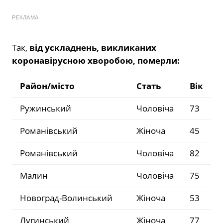
РЕКЛАМА
Так,
від ускладнень, викликаних
коронавірусною хворобою, померли:
Район/місто
Стать
Вік
Ружинський
Чоловіча
73
Романівський
Жіноча
45
Романівський
Чоловіча
82
Малин
Чоловіча
75
Новоград-Волинський
Жіноча
53
Лугинський
Жіноча
77