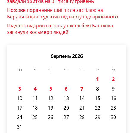
завдали збитків на 31 тисячу гривень
Ножове поранення шиї після застілля: на
Бердичівщині суд взяв під варту підозрюваного
Підліток відкрив вогонь у школі біля Бангкока:
загинули восьмеро людей
Серпень 2026
Пн
Вт
Ср
Чт
Пт
Сб
Нд
1
2
3
4
5
6
7
8
9
10
11
12
13
14
15
16
17
18
19
20
21
22
23
24
25
26
27
28
29
30
31