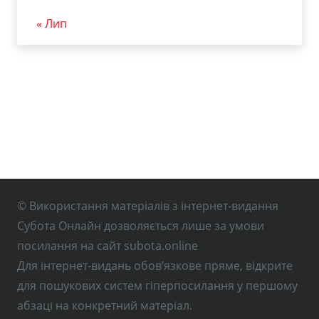
« Лип
© Використання матеріалів з інтернет-видання
Субота Онлайн дозволяється лише за умови
посилання на сайт subota.online
Для інтернет-видань обов’язкове пряме, відкрите
для пошукових систем гіперпосилання у першому
абзаці на конкретний матеріал.