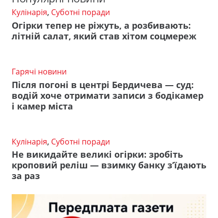
Кулінарія
,
Суботні поради
Огірки тепер не ріжуть, а розбивають:
літній салат, який став хітом соцмереж
Гарячі новини
Після погоні в центрі Бердичева — суд:
водій хоче отримати записи з бодікамер
і камер міста
Кулінарія
,
Суботні поради
Не викидайте великі огірки: зробіть
кроповий реліш — взимку банку з’їдають
за раз