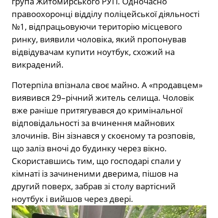
група Житомирського РУП. Одночасно
правоохоронці відділу поліцейської діяльності
№1, відпрацьовуючи територію місцевого
ринку, виявили чоловіка, який пропонував
відвідувачам купити ноутбук, схожий на
викрадений.
Потерпіла впізнала своє майно. А «продавцем»
виявився 29–річний житель селища. Чоловік
вже раніше притягувався до кримінальної
відповідальності за вчинення майнових
злочинів. Він зізнався у скоєному та розповів,
що заліз вночі до будинку через вікно.
Скориставшись тим, що господарі спали у
кімнаті із зачиненими дверима, пішов на
другий поверх, забрав зі столу вартісний
ноутбук і вийшов через двері.