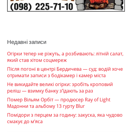
Недавні записи
Огірки тепер не ріжуть, а розбивають: літній салат,
який став хітом соцмереж
Після погоні в центрі Бердичева — суд: водій хоче
отримати записи з бодікамер і камер міста
Не викидайте великі огірки: зробіть кроповий
реліш — взимку банку з’їдають за раз
Помер Вільям Орбіт — продюсер Ray of Light
Мадонни та альбому 13 гурту Blur
Помідори з перцем за годину: закуска, яка чудово
смакує до м’яса