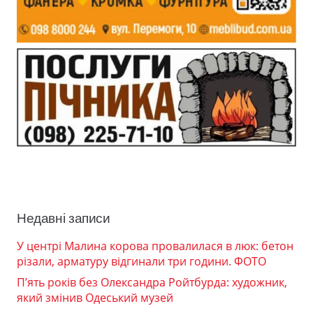
Недавні записи
У центрі Малина корова провалилася в люк: бетон
різали, арматуру відгинали три години. ФОТО
П’ять років без Олександра Ройтбурда: художник,
який змінив Одеський музей