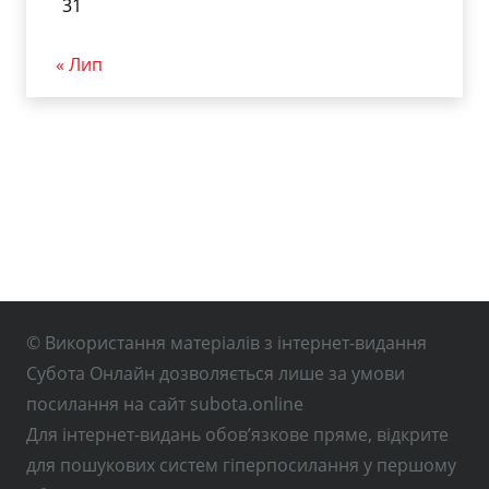
31
« Лип
© Використання матеріалів з інтернет-видання
Субота Онлайн дозволяється лише за умови
посилання на сайт subota.online
Для інтернет-видань обов’язкове пряме, відкрите
для пошукових систем гіперпосилання у першому