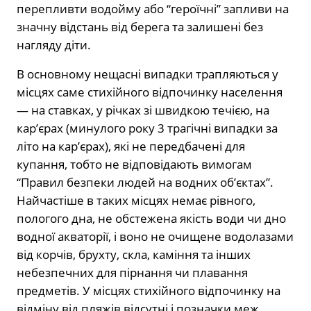
перепливти водойму або “героїчні” запливи на
значну відстань від берега та залишені без
нагляду діти.
В основному нещасні випадки трапляються у
місцях саме стихійного відпочинку населення
— на ставках, у річках зі швидкою течією, на
кар’єрах (минулого року 3 трагічні випадки за
літо на кар’єрах), які не передбачені для
купання, тобто не відповідають вимогам
“Правил безпеки людей на водних об’єктах”.
Найчастіше в таких місцях немає рівного,
пологого дна, не обстежена якість води чи дно
водної акваторії, і воно не очищене водолазами
від корчів, брухту, скла, каміння та інших
небезпечних для пірнання чи плавання
предметів. У місцях стихійного відпочинку на
відміну від пляжів відсутні і позначки меж