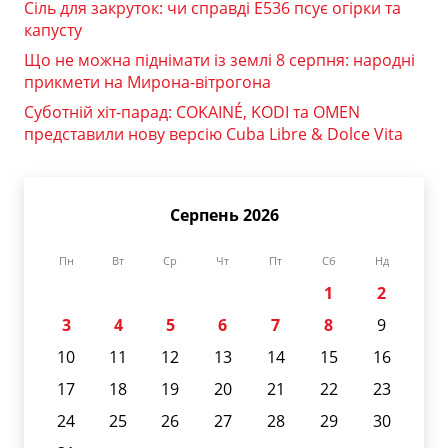
Сіль для закруток: чи справді Е536 псує огірки та
капусту
Що не можна піднімати із землі 8 серпня: народні
прикмети на Мирона-вітрогона
Суботній хіт-парад: COKAINÉ, KODI та OMEN
представили нову версію Cuba Libre & Dolce Vita
Серпень 2026
Пн
Вт
Ср
Чт
Пт
Сб
Нд
1
2
3
4
5
6
7
8
9
10
11
12
13
14
15
16
17
18
19
20
21
22
23
24
25
26
27
28
29
30