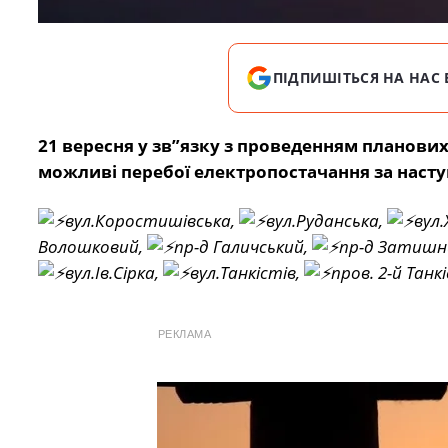
ПІДПИШІТЬСЯ НА НАС 
21 вересня у зв”язку з проведенням планови
можливі перебої електропостачання за наст
вул.Коростишівська,
вул.Руданська,
вул.
Волошковий,
пр-д Галичський,
пр-д Затишн
вул.Ів.Сірка,
вул.Танкістів,
пров. 2-й Танк
РЕКЛАМА