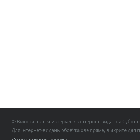
© Використання матеріалів з інтернет-видання Субота 
Для інтернет-видань обов’язкове пряме, відкрите для 
Умови договору оферти