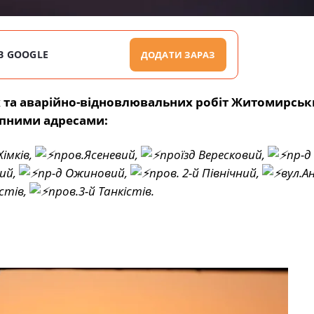
В GOOGLE
ДОДАТИ ЗАРАЗ
х та аварійно-відновлювальних робіт Житомирсь
упними адресами:
Хімків,
пров.Ясеневий,
проїзд Вересковий,
пр-д
ий,
пр-д Ожиновий,
пров. 2-й Північний,
вул.Ан
істів,
пров.3-й Танкістів.