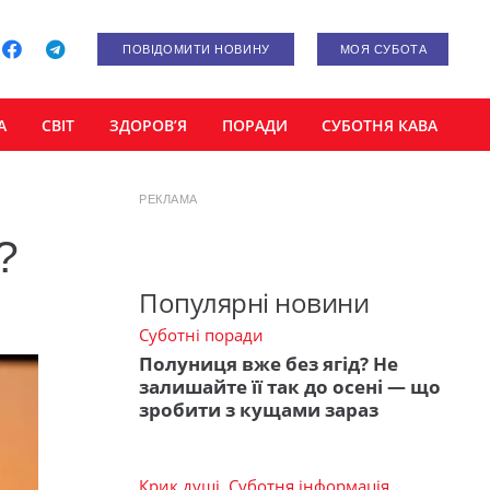
ПОВІДОМИТИ НОВИНУ
МОЯ СУБОТА
А
СВІТ
ЗДОРОВ’Я
ПОРАДИ
СУБОТНЯ КАВА
РЕКЛАМА
?
Популярні новини
Суботні поради
Полуниця вже без ягід? Не
залишайте її так до осені — що
зробити з кущами зараз
Крик душі
,
Суботня інформація