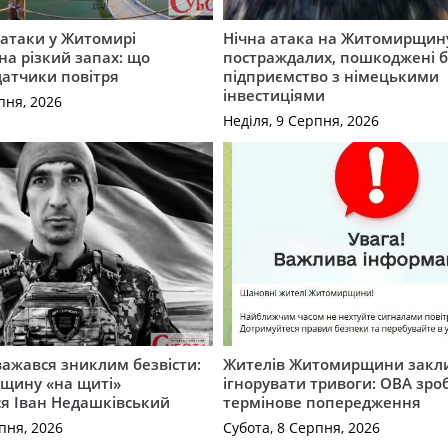
ї атаки у Житомирі
Нічна атака на Житомирщину
на різкий запах: що
постраждалих, пошкоджені б
датчики повітря
підприємство з німецькими
інвестиціями
пня, 2026
Неділя, 9 Серпня, 2026
важався зниклим безвісти:
Жителів Житомирщини закл
щину «на щиті»
ігнорувати тривоги: ОВА зро
ся Іван Недашківський
термінове попередження
пня, 2026
Субота, 8 Серпня, 2026