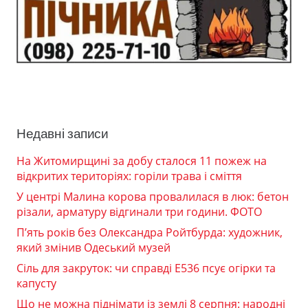
Недавні записи
На Житомирщині за добу сталося 11 пожеж на
відкритих територіях: горіли трава і сміття
У центрі Малина корова провалилася в люк: бетон
різали, арматуру відгинали три години. ФОТО
П’ять років без Олександра Ройтбурда: художник,
який змінив Одеський музей
Сіль для закруток: чи справді Е536 псує огірки та
капусту
Що не можна піднімати із землі 8 серпня: народні