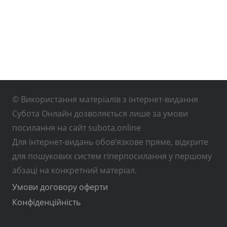
© Використання матеріалів з інтернет-видання
Субота Онлайн дозволяється лише за умови
посилання на сайт subota.online
Для інтернет-видань обов’язкове пряме, відкрите
для пошукових систем гіперпосилання у першому
абзаці на конкретний матеріал.
Умови договору оферти
Конфіденційність