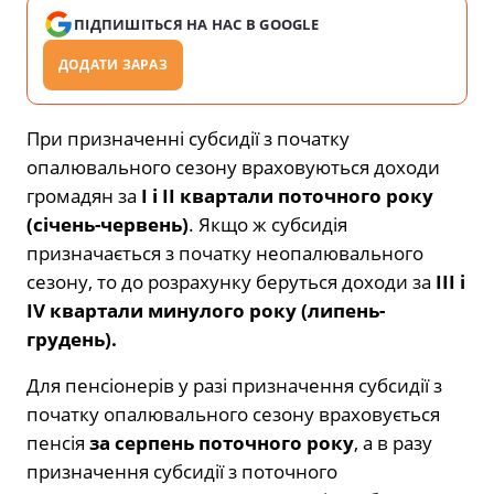
ПІДПИШІТЬСЯ НА НАС В GOOGLE
ДОДАТИ ЗАРАЗ
При призначенні субсидії з початку
опалювального сезону враховуються доходи
громадян за
І і ІІ квартали поточного року
(січень-червень)
. Якщо ж субсидія
призначається з початку неопалювального
сезону, то до розрахунку беруться доходи за
ІІІ і
ІV квартали минулого року (липень-
грудень).
Для пенсіонерів у разі призначення субсидії з
початку опалювального сезону враховується
пенсія
за серпень поточного року
, а в разу
призначення субсидії з поточного