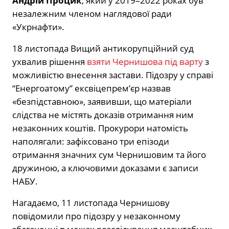
Андрій Процик
, який у 2019–2022 роках був
незалежним членом наглядової ради
«Укрнафти».
18 листопада Вищий антикорупційний суд
ухвалив рішення
взяти Чернишова під варту
з
можливістю внесення застави. Підозру у справі
“Енергоатому” ексвіцепрем’єр назвав
«безпідставною», заявивши, що матеріали
слідства не містять доказів отримання ним
незаконних коштів. Прокурори натомість
наполягали: зафіксовано три епізоди
отримання значних сум Чернишовим та його
дружиною, а ключовими доказами є записи
НАБУ.
Нагадаємо, 11 листопада Чернишову
повідомили про підозру у незаконному