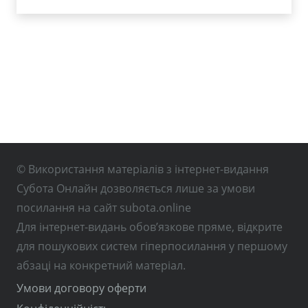
© Використання матеріалів з інтернет-видання
Субота Онлайн дозволяється лише за умови
посилання на сайт subota.online
Для інтернет-видань обов’язкове пряме, відкрите
для пошукових систем гіперпосилання у першому
абзаці на конкретний матеріал.
Умови договору оферти