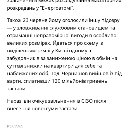
збагаченні в межах розслідування масштабних
розкрадань у “Енергоатомі”.
Також 23 червня йому оголосили іншу підозру
— у зловживанні службовим становищем та
отриманні неправомірної вигоди в особливо
великих розмірах. Йдеться про схему із
виділенням землі у Києві одному з
забудовників за заниженою ціною в обмін на
суттєві знижки на квартири для себе та
наближених осіб. Тоді Чернишов вийшов із-під
варти, сплативши 120 мільйонів гривень
застави.
Наразі він очікує звільнення із СІЗО після
внесення нової суми застави.
РЕКЛАМА