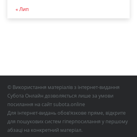
« Лип
© Використання матеріалів з інтернет-видання
Субота Онлайн дозволяється лише за умови
посилання на сайт subota.online
Для інтернет-видань обов’язкове пряме, відкрите
для пошукових систем гіперпосилання у першому
абзаці на конкретний матеріал.