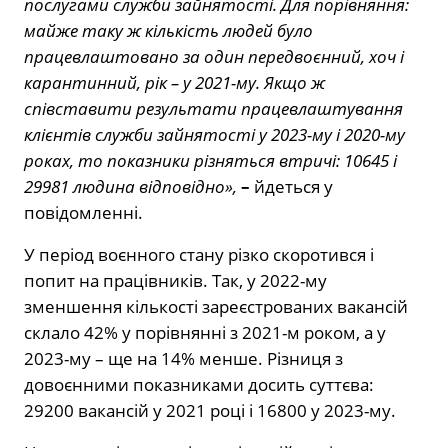
послугами служби зайнятості. Для порівняння:
майже таку ж кількість людей було
працевлаштовано за один передвоєнний, хоч і
карантинний, рік – у 2021-му. Якщо ж
співставити результати працевлаштування
клієнтів служби зайнятості у 2023-му і 2020-му
роках, то показники різняться втричі: 10645 і
29981 людина відповідно»,
–
йдеться у
повідомленні.
У період воєнного стану різко скоротився і
попит на працівників. Так, у 2022-му
зменшення кількості зареєстрованих вакансій
склало 42% у порівнянні з 2021-м роком, а у
2023-му – ще на 14% менше. Різниця з
довоєнними показниками досить суттєва:
29200 вакансій у 2021 році і 16800 у 2023-му.