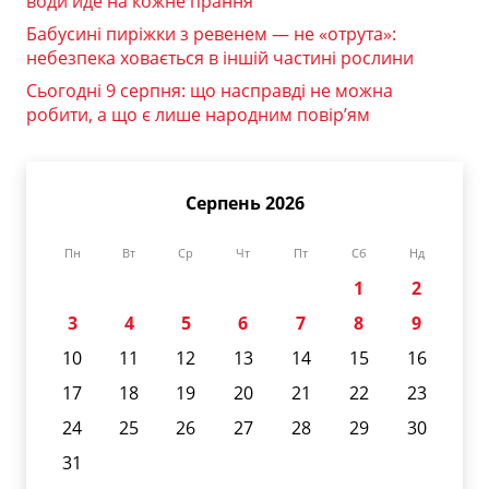
води йде на кожне прання
Бабусині пиріжки з ревенем — не «отрута»:
небезпека ховається в іншій частині рослини
Сьогодні 9 серпня: що насправді не можна
робити, а що є лише народним повір’ям
Серпень 2026
Пн
Вт
Ср
Чт
Пт
Сб
Нд
1
2
3
4
5
6
7
8
9
10
11
12
13
14
15
16
17
18
19
20
21
22
23
24
25
26
27
28
29
30
31