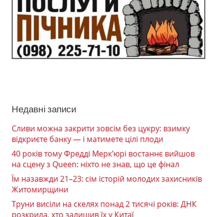
Недавні записи
Сливи можна закрити зовсім без цукру: взимку
відкриєте банку — і матимете цілі плоди
40 років тому Фредді Мерк’юрі востаннє вийшов
на сцену з Queen: ніхто не знав, що це фінал
Їм назавжди 21–23: сім історій молодих захисників
Житомирщини
Труни висіли на скелях понад 2 тисячі років: ДНК
розкрила, хто залишив їх у Китаї