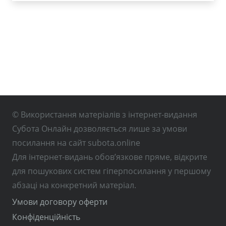
© Використання матеріалів з інтернет-видання
Субота Онлайн дозволяється лише за умови
посилання на сайт subota.online
Для інтернет-видань обов’язкове пряме, відкрите
для пошукових систем гіперпосилання у першому
абзаці на конкретний матеріал.
Умови договору оферти
Конфіденційність