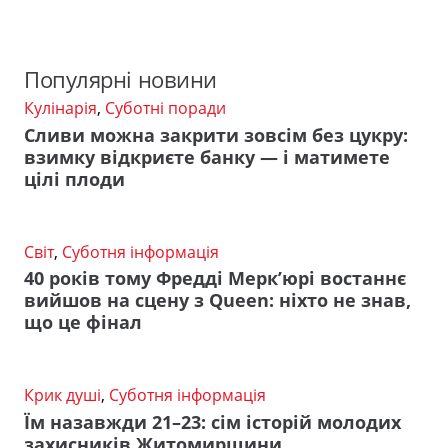
Популярні новини
Кулінарія
,
Суботні поради
Сливи можна закрити зовсім без цукру:
взимку відкриєте банку — і матимете
цілі плоди
Світ
,
Суботня інформація
40 років тому Фредді Мерк’юрі востаннє
вийшов на сцену з Queen: ніхто не знав,
що це фінал
Крик душі
,
Суботня інформація
Їм назавжди 21–23: сім історій молодих
захисників Житомирщини