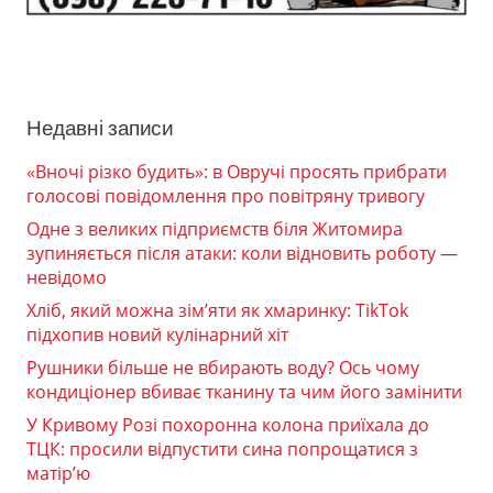
Недавні записи
«Вночі різко будить»: в Овручі просять прибрати
голосові повідомлення про повітряну тривогу
Одне з великих підприємств біля Житомира
зупиняється після атаки: коли відновить роботу —
невідомо
Хліб, який можна зім’яти як хмаринку: TikTok
підхопив новий кулінарний хіт
Рушники більше не вбирають воду? Ось чому
кондиціонер вбиває тканину та чим його замінити
У Кривому Розі похоронна колона приїхала до
ТЦК: просили відпустити сина попрощатися з
матір’ю